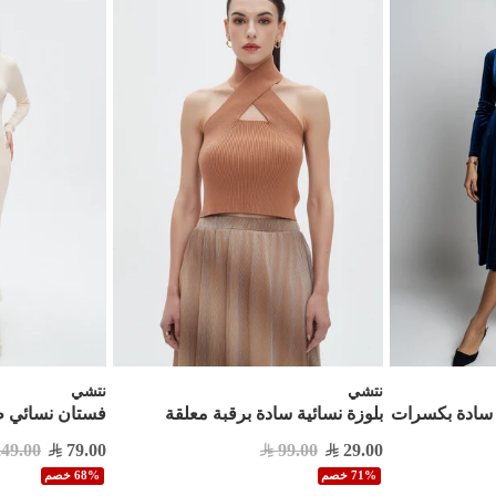
نتشي
نتشي
سادة بكسرات
بلوزة نسائية سادة برقبة معلقة
فستان نسائي ط
249.00
79.00
99.00
29.00
71% خصم
68% خصم