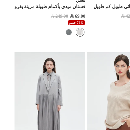
نتشي
ئي طويل كم طويل
فستان ميدي بأكمام طويلة مزينة بفرو
249.00
69.00
42
72% خصم