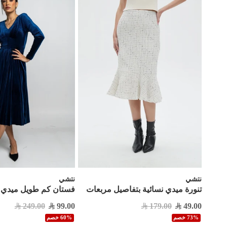
نتشي
نتشي
تنورة ميدي نسائية بتفاصيل مربعات
فستان كم طويل ميدي 
249.00
99.00
179.00
49.00
73% خصم
60% خصم