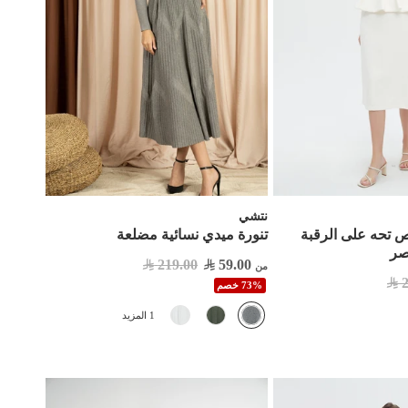
نتشي
 تحه على الرقبة
تنورة ميدي نسائية مضلعة
صر
219.00
59.00
من
73% خصم
1 المزيد