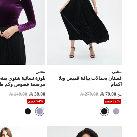
نتشي
نتشي
فستان بحمالات بياقة قميص وبلا
بلوزة نسائية شتوي بفت
اكمام
مرصعة فصوص وكم طو
149.00
39.00
279.00
79.00
من
72% خصم
74% خصم