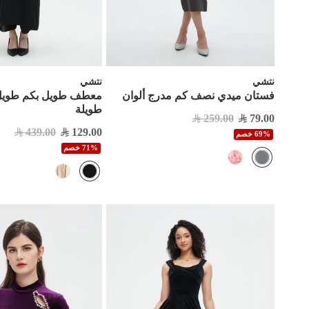
نتشي
نتشي
فستان ميدي نصف كم مدرج ألوان
معطف طويل بكم طويل 
طويلة
259.00
79.00
439.00
129.00
69% خصم
71% خصم