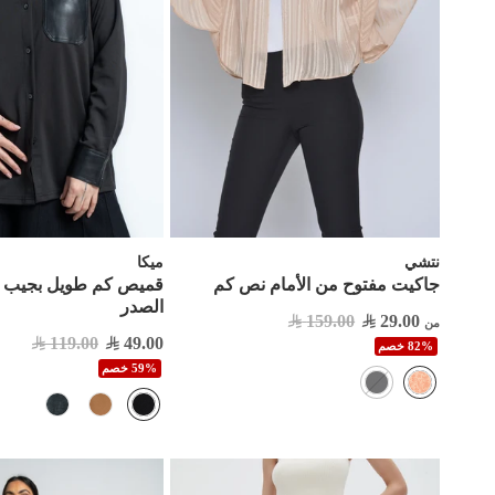
نتشي
ميكا
جاكيت مفتوح من الأمام نص كم
قميص كم طويل بجيب ج
الصدر
159.00
29.00
من
119.00
49.00
82% خصم
59% خصم