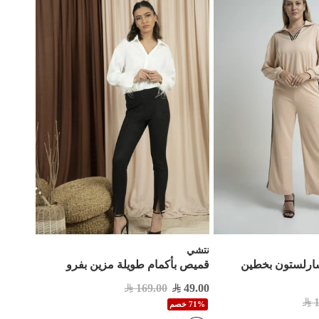
نتشي
ارلستون بخطين
قميص بأكمام طويلة مزين بفرو
169.00
49.00
71% خصم