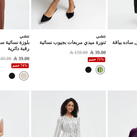
نتشي
نتشي
ساده بياقة
تنورة ميدي مربعات بجيوب نسائية
بلوزة نسائية س
رقبة دائرية
159.00
39.00
149.00
39.00
75% خصم
74% خصم