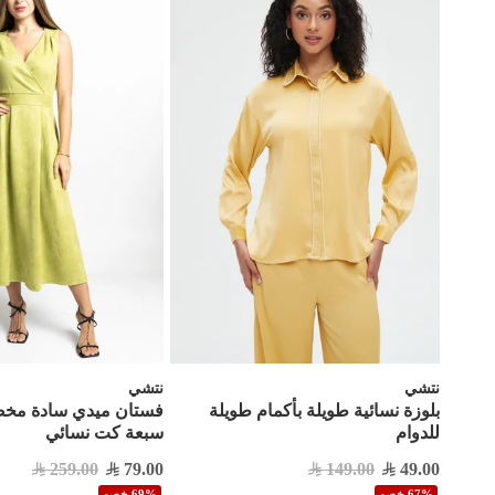
نتشي
نتشي
بلوزة نسائية طويلة بأكمام طويلة
فستان ميدي سادة مخص
للدوام
سبعة كت نسائي
259.00
79.00
149.00
49.00
67% خصم
69% خصم