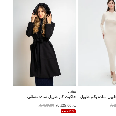
نتشي
ويل سادة بكم طويل
جاكيت كم طويل سادة نسائي
439.00
129.00
من
71% خصم