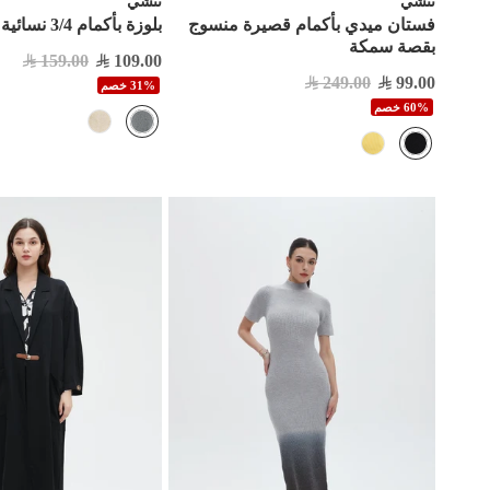
نتشي
نتشي
فستان ميدي بأكمام قصيرة منسوج
بلوزة بأكمام 3/4 نسائية مشجرة
بقصة سمكة
159.00
109.00
249.00
99.00
31% خصم
60% خصم