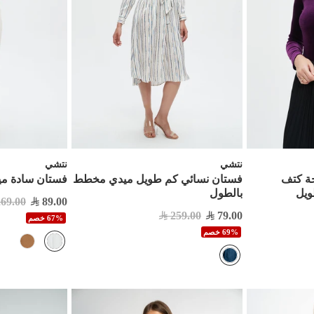
نتشي
نتشي
حة كتف
فستان نسائي كم طويل ميدي مخطط
فستان سادة ميدي بياق
يل
بالطول
269.00
89.00
259.00
79.00
67% خصم
69% خصم