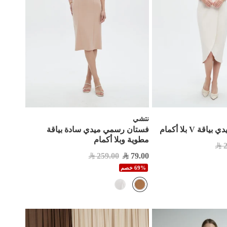
نتشي
ة V بلا أكمام
فستان رسمي ميدي سادة بياقة
مطوية وبلا أكمام
259.00
79.00
69% خصم