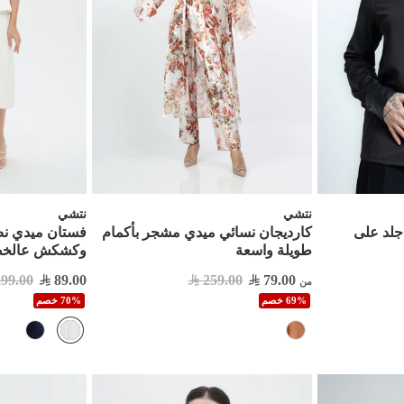
نتشي
نتشي
لد على
كارديجان نسائي ميدي مشجر بأكمام
فستان ميدي نص
طويلة واسعة
وكشكش عالخ
299.00
89.00
259.00
79.00
من
69% خصم
70% خصم