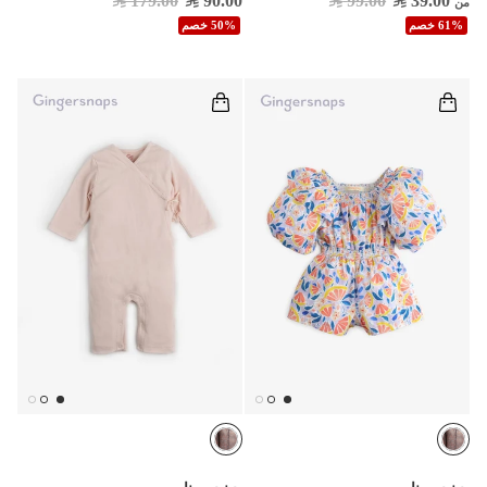
179.00
90.00
99.00
39.00
من
61% خصم
50% خصم