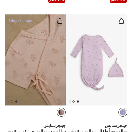
جينجرسنابس
جينجرسنابس
سالوبيت أطفال مواليد منقوش
سالوبيت مواليد نص كم منقوش