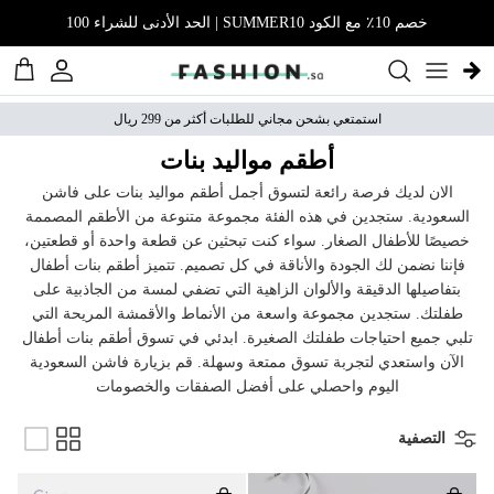
نتقل إلى المحتوى
خصم 10٪ مع الكود SUMMER10 | الحد الأدنى للشراء 100
الحساب
عربة 
استمتعي بشحن مجاني للطلبات أكثر من 299 ريال
أطقم مواليد بنات
الان لديك فرصة رائعة لتسوق أجمل أطقم مواليد بنات على فاشن
السعودية. ستجدين في هذه الفئة مجموعة متنوعة من الأطقم المصممة
خصيصًا للأطفال الصغار. سواء كنت تبحثين عن قطعة واحدة أو قطعتين،
فإننا نضمن لك الجودة والأناقة في كل تصميم. تتميز أطقم بنات أطفال
بتفاصيلها الدقيقة والألوان الزاهية التي تضفي لمسة من الجاذبية على
طفلتك. ستجدين مجموعة واسعة من الأنماط والأقمشة المريحة التي
تلبي جميع احتياجات طفلتك الصغيرة. ابدئي في تسوق أطقم بنات أطفال
الآن واستعدي لتجربة تسوق ممتعة وسهلة. قم بزيارة فاشن السعودية
اليوم واحصلي على أفضل الصفقات والخصومات
التصفية