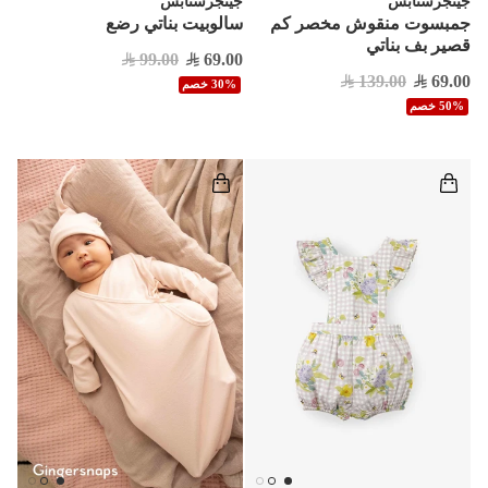
جينجرسنابس
جينجرسنابس
جمبسوت منقوش مخصر كم
سالوبيت بناتي رضع
قصير بف بناتي
99.00
69.00
139.00
69.00
30% خصم
50% خصم