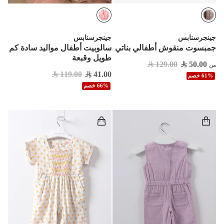
جينجرسنابس
جينجرسنابس
جمبسوت منقوش أطفالي بناتي
سالوبيت أطفال مواليد سادة كم
طويل وقبعة
129.00
50.00
من
119.00
41.00
61% خصم
66% خصم