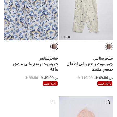
جينجرسنابس
جينجرسنابس
جمبسوت رضع بناتي اطفال
جمبسوت رضع بناتي مشجر
صيفي منقط
بياقة
99.00
49.00
119.00
49.00
من
من
59% خصم
51% خصم