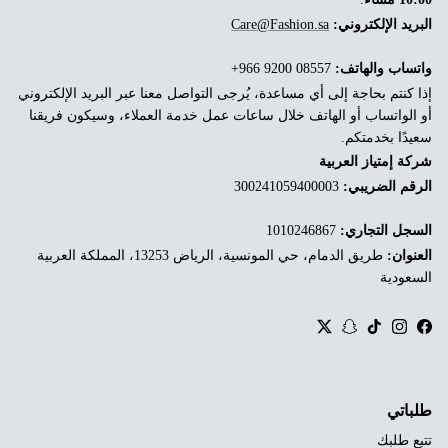
البريد الإلكتروني:
Care@Fashion.sa
واتساب والهاتف:
‎+966 9200 08557
إذا كنتم بحاجة إلى أي مساعدة، يُرجى التواصل معنا عبر البريد الإلكتروني
أو الواتساب أو الهاتف خلال ساعات عمل خدمة العملاء، وسيكون فريقنا
سعيدًا بخدمتكم.
شركة إمتياز العربية
الرقم الضريبي:
300241059400003
السجل التجاري:
1010246867
العنوان:
طريق الدمام، حي المونسية، الرياض 13253، المملكة العربية
السعودية
Twitter
Snapchat
TikTok
Instagram
Facebook
طلباتي
تتبع طلبك