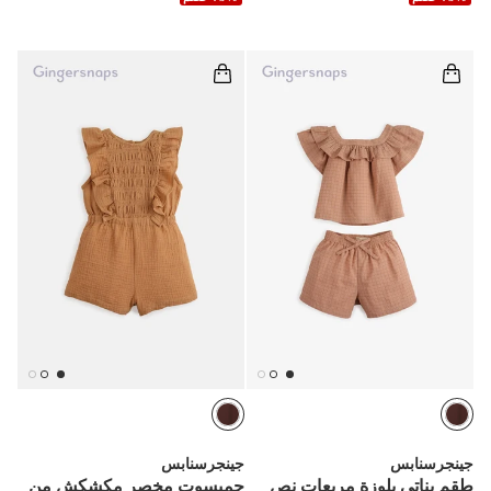
جينجرسنابس
جينجرسنابس
طقم بناتي بلوزة مربعات نص
جمبسوت مخصر مكشكش من