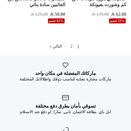
كم وشورت بفيونكة
الجانبين سادة بناتي
129.00
50.00
139.00
62.00
55% خصم
61% خصم
1
2
·
التالي »
ماركاتك المفضلة في مكان واحد
ماركات مختارة بعناية لتناسب ذوقك واطلالاتك المختلفة
تسوقي بأمان بطرق دفع مختلفة
ابل باي, بطاقة الائتمان, تابي, تمارا, او دفع عند الاستلام