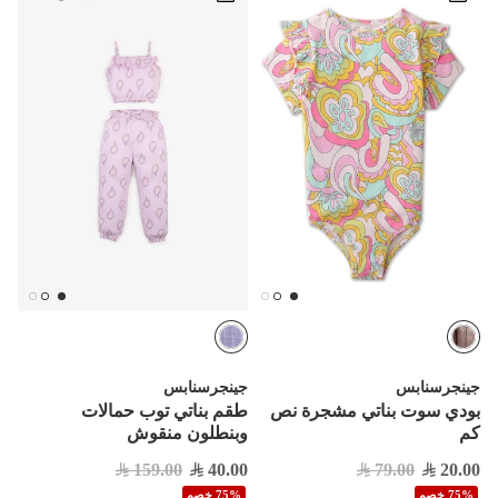
جينجرسنابس
جينجرسنابس
بودي سوت بناتي مشجرة نص
طقم بناتي توب حمالات
كم
وبنطلون منقوش
159.00
40.00
79.00
20.00
75% خصم
75% خصم