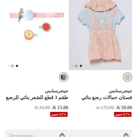


جينجرسنابس
جينجرسنابس
طقم 3 قطع للشعر بناتي للرضع
فستان حمالات رضع بناتي
39.00
15.00
179.00
59.00
62% خصم
67% خصم