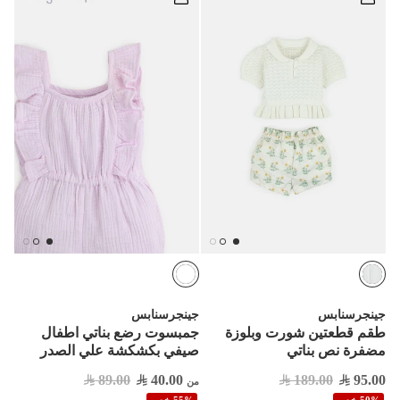
جينجرسنابس
جينجرسنابس
طقم قطعتين شورت وبلوزة
جمبسوت رضع بناتي اطفال
مضفرة نص بناتي
صيفي بكشكشة علي الصدر
89.00
40.00
189.00
95.00
من
50% خصم
55% خصم