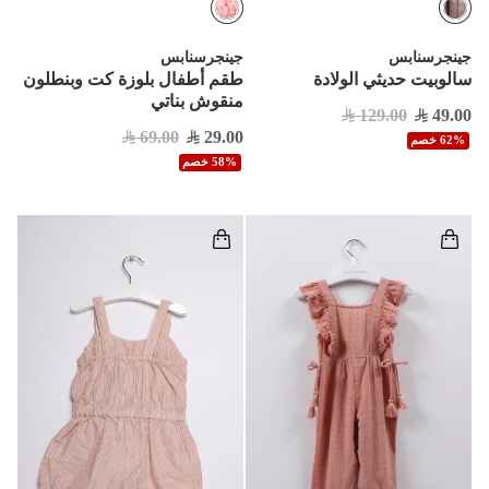
جينجرسنابس
جينجرسنابس
سالوبيت حديثي الولادة
طقم أطفال بلوزة كت وبنطلون
منقوش بناتي
129.00
49.00
69.00
29.00
62% خصم
58% خصم