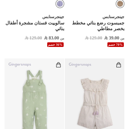
جينجرسنابس
جينجرسنابس
جمبسوت رضع بناتي مخطط
سالوبيت فستان مشجرة أطفال
بخصر مطاطي
بناتي
129.00
83.00
129.00
39.00
من
من
70% خصم
36% خصم