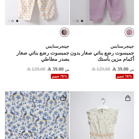
جينجرسنابس
جينجرسنابس
جمبسوت رضع بناتي صغار بدون
جمبسوت رضع بناتي صغار
أكمام مزين بأستك
بصدر مطاطي
129.00
39.00
129.00
39.00
من
من
70% خصم
70% خصم