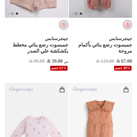
جينجرسنابس
جينجرسنابس
جمبسوت رضع بناتي بأكمام
جمبسوت رضع بناتي مخطط
مروحة
بكشكشة علي الصدر
99.00
39.00
129.00
67.00
من
48% خصم
61% خصم