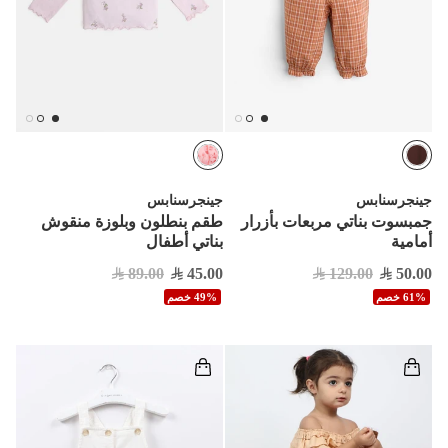
جينجرسنابس
جينجرسنابس
جمبسوت بناتي مربعات بأزرار
طقم بنطلون وبلوزة منقوش
أمامية
بناتي أطفال
89.00
45.00
129.00
50.00
61% خصم
49% خصم