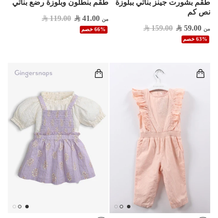
طقم بشورت جينز بناتي ببلوزة
طقم بنطلون وبلوزة رضع بناتي
نص كم
119.00
41.00
من
159.00
59.00
من
66% خصم
63% خصم