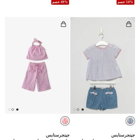
54% خصم
49% خصم
جينجرسنابس
جينجرسنابس