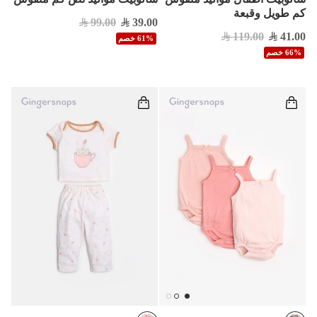
كم طويل وقبعة
99.00
39.00
119.00
41.00
61% خصم
66% خصم