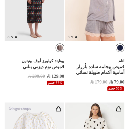
اتام
يونايتد كولورز أوف بينيتون
قميص بيجامة سادة بأزرار
قميص نوم ديزني بناتي
أمامية أكمام طويلة نسائي
299.00
129.00
179.00
79.00
57% خصم
56% خصم