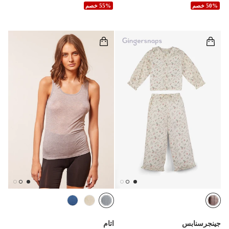
50% خصم
55% خصم
جينجرسنابس
اتام