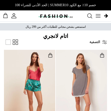
نتقل إلى المحتوى
خصم 10٪ مع الكود SUMMER10 | الحد الأدنى للشراء 100
الحساب
عربة 
استمتعي بشحن مجاني للطلبات أكثر من 299 ريال
اتام لانجري
التصفية