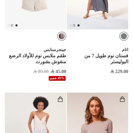
اتام
جينجرسنابس
فستان نوم طويل 7 من
طقم ملابس نوم للأولاد الرضع
البوليستر
منقوش بشورت
89.00
45.00
229.00
49% خصم