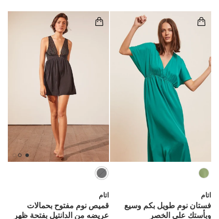
اتام
اتام
فستان نوم طويل بكم وسيع
قميص نوم مفتوح بحمالات
وبأستك علي الخصر
عريضه من الدانتيل بفتحة ظهر