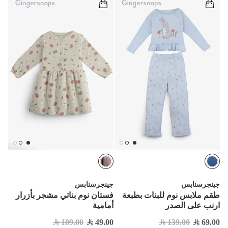


جينجرسنابس
جينجرسنابس
فستان نوم بناتي مشجر بأزرار
طقم ملابس نوم للبنات بطبعة
أمامية
ارنب على الصدر
109.00
49.00
139.00
69.00