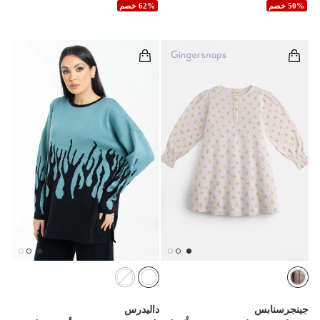
50% خصم
62% خصم
جينجرسنابس
داليدرس