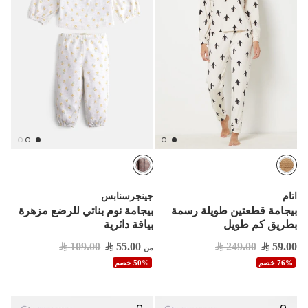
اتام
جينجرسنابس
بيجامة قطعتين طويلة رسمة
بيجامة نوم بناتي للرضع مزهرة
بطريق كم طويل
بياقة دائرية
109.00
55.00
249.00
59.00
من
76% خصم
50% خصم