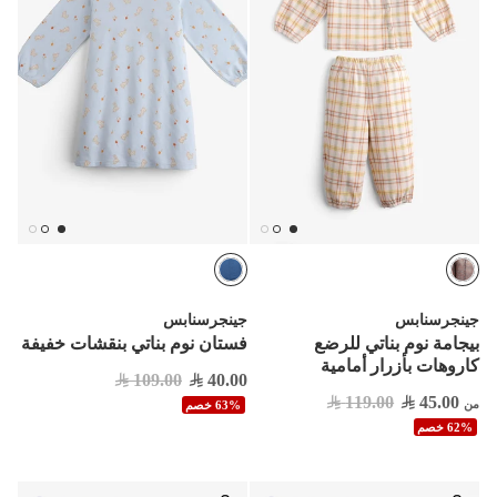
جينجرسنابس
جينجرسنابس
بيجامة نوم بناتي للرضع
فستان نوم بناتي بنقشات خفيفة
كاروهات بأزرار أمامية
109.00
40.00
119.00
45.00
من
63% خصم
62% خصم