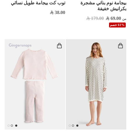
بيجامة نوم بناتي مشجرة
توب كت بيجامة طويل نسائي
بكرانيش خفيفة
38.00
179.00
69.00
من
61% خصم