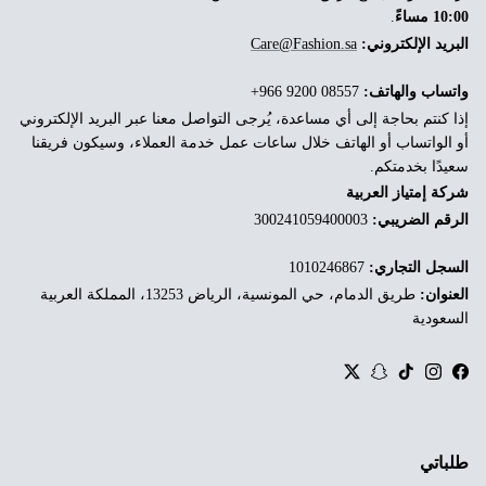
10:00 مساءً
.
البريد الإلكتروني:
Care@Fashion.sa
واتساب والهاتف:
‎+966 9200 08557
إذا كنتم بحاجة إلى أي مساعدة، يُرجى التواصل معنا عبر البريد الإلكتروني
أو الواتساب أو الهاتف خلال ساعات عمل خدمة العملاء، وسيكون فريقنا
سعيدًا بخدمتكم.
شركة إمتياز العربية
الرقم الضريبي:
300241059400003
السجل التجاري:
1010246867
العنوان:
طريق الدمام، حي المونسية، الرياض 13253، المملكة العربية
السعودية
Twitter
Snapchat
TikTok
Instagram
Facebook
طلباتي