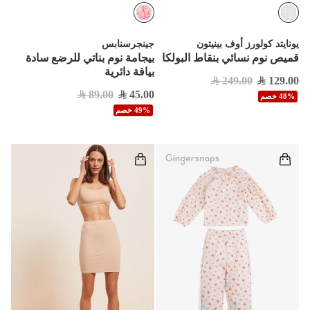
يونايتد كولورز أوف بينيتون
جينجرسنابس
قميص نوم نسائي بنقاط البولكا
بيجامة نوم بناتي للرضع سادة
بياقة دائرية
249.00
129.00
89.00
45.00
48% خصم
49% خصم