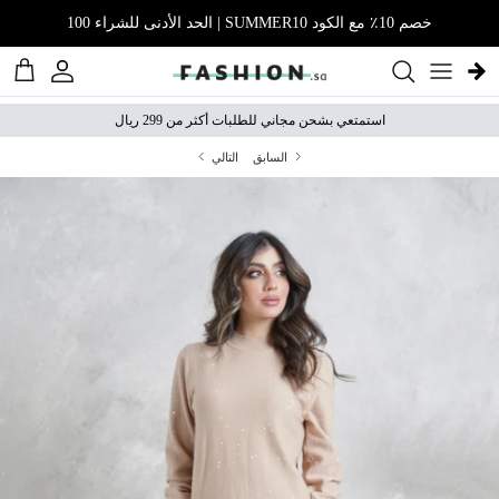
نتقل إلى المحتوى
خصم 10٪ مع الكود SUMMER10 | الحد الأدنى للشراء 100
الحساب
عربة 
استمتعي بشحن مجاني للطلبات أكثر من 299 ريال
السابق
التالي