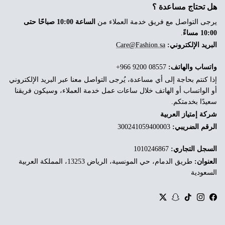
هل تحتاج مساعدة ؟
يرجى التواصل مع فريق خدمة العملاء من
الساعة 10:00 صباحًا حتى
10:00 مساءً
.
البريد الإلكتروني:
Care@Fashion.sa
واتساب والهاتف:
‎+966 9200 08557
إذا كنتم بحاجة إلى أي مساعدة، يُرجى التواصل معنا عبر البريد الإلكتروني
أو الواتساب أو الهاتف خلال ساعات عمل خدمة العملاء، وسيكون فريقنا
سعيدًا بخدمتكم.
شركة إمتياز العربية
الرقم الضريبي:
300241059400003
السجل التجاري:
1010246867
العنوان:
طريق الدمام، حي المونسية، الرياض 13253، المملكة العربية
السعودية
Twitter
Snapchat
TikTok
Instagram
Facebook