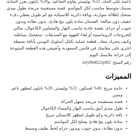
ناعمة على الجلد، 32% بوليستر يقاوم التجاعيد، و28% نايلون يعزز المتانة،
بسمك متوسط مناسب لكل المواسم. قصة مستقيمة مريحة بطول ميدي
تمنحك إطلالة متوازنة، وياقة دائرية كلاسيكية مع كم طويل يعطي دفء
خفيف دون مبالغة. الفستان سادة بلون بيج هادئ، بدون بطانة وبدون
جيوب أو حزام، بقصة عادية تناسب النهار والمشاوير الكاجوال، مثالي
للخروجات الرومانسية أو لقاء القهوة مع الصديقات. ستعجبك بساطته
وكيف يتحرك معك، قطعة عملية تكمّل أسلوبك اليومي بأناقة بسيطة.
اعثري على مقاسك في فاشن السعودية وأضيفي هذه القطعة المتنوعة
إلى خزانة ملابسك اليوم.
رقم المنتج: mfy004622q402
المميزات
خامة مزيج: 40% فسكوز، 32% بوليستر، 28% نايلون لمظهر ناعم
ومتين
قصة مستقيمة مريحة تسهل الحركة
طول ميدي أنيق يناسب النهار والمساء الكاجوال
ياقة دائرية وكم طويل لمظهر كلاسيكي مريح
سادة بلون بيج هادئ يصلح لكل المواسم
بدون بطانة، بدون جيوب وبدون حزام لخطّ نظيف وبسيط