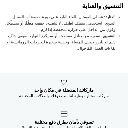


التنسيق والعناية
غسلي الفستان بالماء البارد على دورة خفيفة أو بالغسيل
العناية:
اليدوي، استخدمي منظف لطيف، لا تبيّضيه، جففيه معلّقًا أو مسطّحًا،
وكوي من الداخل على حرارة منخفضة إذا لزم.
نسقيه مع صنادل مسطحة أو سنيكرز للنهار، أضيفي جاكيت
التنسيق:
دنيم أو بليزر خفيف للمساء، وحقيبة صغيرة للخرجات الرومانسية أو
لقاءات العمل الكاجوال.
ماركاتك المفضلة في مكان واحد
ماركات مختارة بعناية لتناسب ذوقك واطلالاتك المختلفة
تسوقي بأمان بطرق دفع مختلفة
ابل باي, بطاقة الائتمان, تابي, تمارا, او دفع عند الاستلام