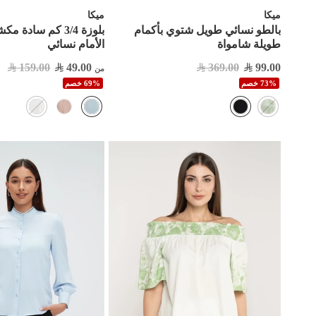
ميكا
ميكا
بالطو نسائي طويل شتوي بأكمام
بلوزة 3/4 كم سادة
طويلة شامواة
الأمام نسائي
159.00
49.00
369.00
99.00
من
73% خصم
69% خصم