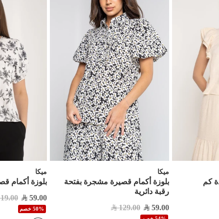
ميكا
ميكا
ة كم
بلوزة أكمام قصيرة مشجرة بفتحة
بلوزة أكمام ق
رقبة دائرية
119.00
59.00
129.00
59.00
50% خصم
54% خصم