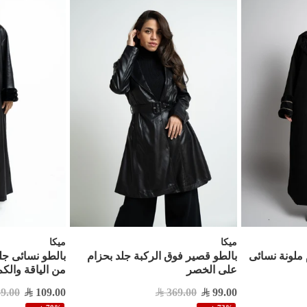
ميكا
ميكا
 ملونة نسائى
بالطو قصير فوق الركبة جلد بحزام
بالطو نسائى جل
على الخصر
من الياقة والكم
9.00
109.00
369.00
99.00