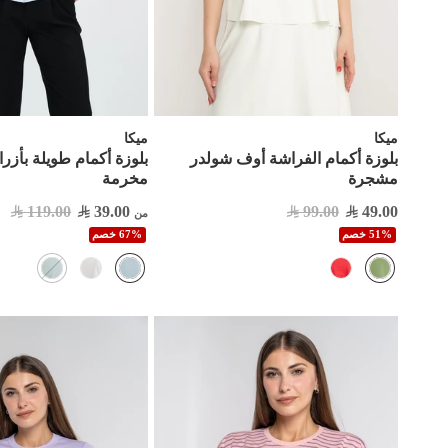
ميكا
ميكا
بلوزة أكمام الفراشة أوف شولدر
بلوزة أكمام طويلة بأزرا
مشجرة
مخرمة
119.00
39.00
99.00
49.00
من
51% خصم
67% خصم