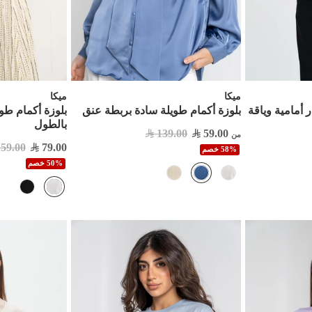
ميكا
ميكا
ر أمامية وياقة
بلوزة أكمام طويلة سادة بربطة عنق
بلوزة أكمام ط
بالطول
139.00
59.00
من
159.00
79.00
58% خصم
50% خصم