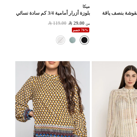
ميكا
بلوزة أزرار أمامية 3/4 كم سادة نسائي
119.00
29.00
من
76% خصم