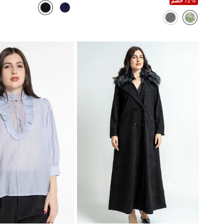
72% خصم