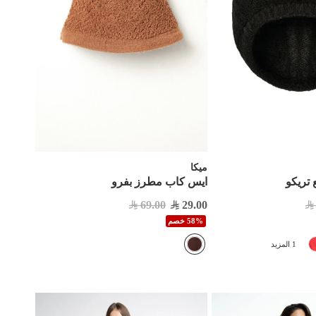
ميكا
تريكو
ايس كاب مطرز بفرو
69.00
29.00
58% خصم
1 المزيد