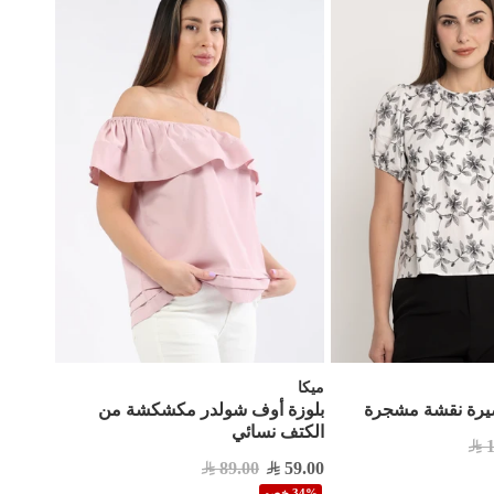
ميكا
صيرة نقشة مشجرة
بلوزة أوف شولدر مكشكشة من
الكتف نسائي
89.00
59.00
34% خصم