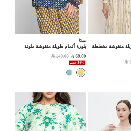
ميكا
ويلة منقوشة مخططة
بلوزة أكمام طويلة منقوشة ملونة
149.00
69.00
54% خصم