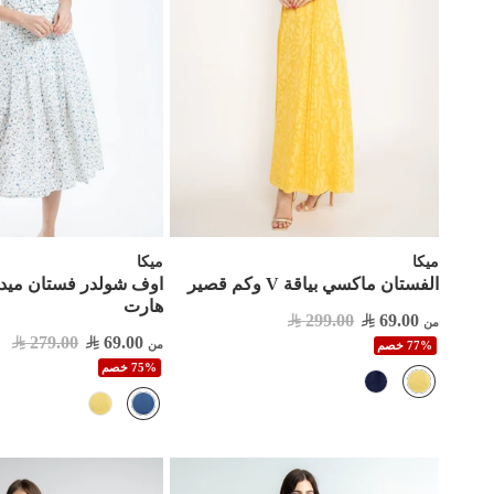
ميكا
ميكا
الفستان ماكسي بياقة V وكم قصير
اوف شولدر فستان ميد
هارت
299.00
69.00
من
279.00
69.00
من
77% خصم
75% خصم