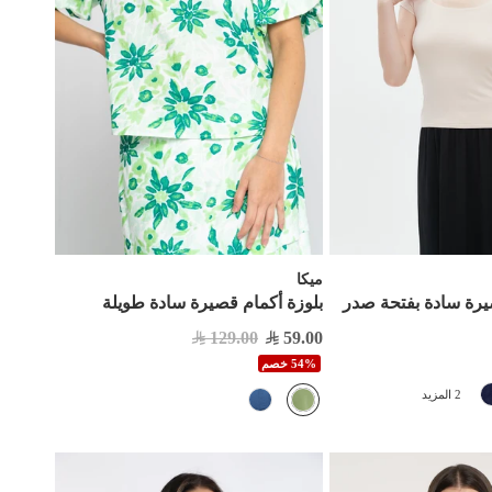
ميكا
يرة سادة بفتحة صدر
بلوزة أكمام قصيرة سادة طويلة
129.00
59.00
54% خصم
2 المزيد