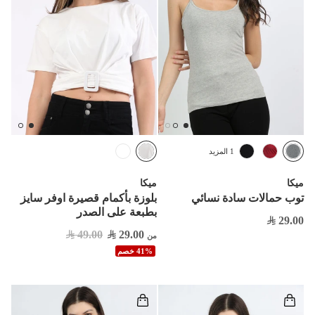
1 المزيد
ميكا
ميكا
توب حمالات سادة نسائي
بلوزة بأكمام قصيرة اوفر سايز
بطبعة على الصدر
29.00
49.00
29.00
من
41% خصم