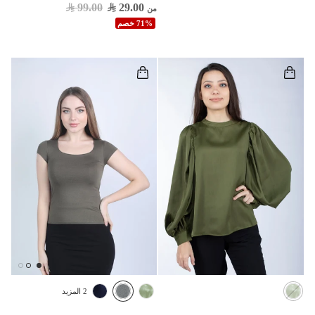
99.00
29.00
من
71% خصم
2 المزيد