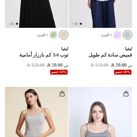
1 المزيد
1 المزيد
ليفيا
ليفيا
قميص سادة كم طويل
توب 3/4 كم بازرار أمامية
129.00
59.00
119.00
59.00
من
من
50% خصم
54% خصم