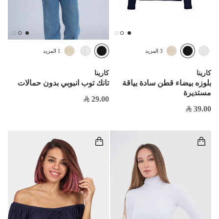
3 المزيد
1 المزيد
كارينا
كارينا
بلوزه بيضاء قطن سادة بياقة
تانك توب انبوبي بدون حمالات
مستديرة
29.00
39.00