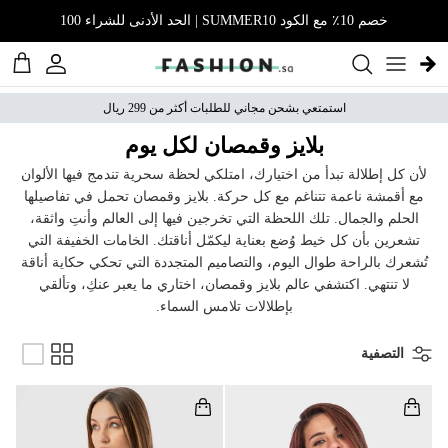
نتقل إلى المحتوى
خصم 10٪ مع الكود SUMMER10 | الحد الأدنى للشراء 100
الحساب
عربة 
استمتعي بشحن مجاني للطلبات أكثر من 299 ريال
بلايز وقمصان لكل يوم
لأن كل إطلالة تبدأ من اختيارك، امتلكي لحظة سحرية تندمج فيها الألوان
مع أقمشة ناعمة تتناغم مع كل حركة. بلايز وقمصان تحمل في تفاصيلها
الحلم والجمال. تلك اللحظة التي تخرجين فيها إلى العالم وأنتِ واثقة،
تشعرين بأن كل خيط وُضع بعناية ليكمّل أناقتك. الخامات الخفيفة التي
تُشعرك بالراحة طوال اليوم، والتصاميم المتجددة التي تحكي حكاية أناقة
لا تنتهي. اكتشفي عالم بلايز وقمصان، اختاري ما يعبر عنكِ، وتألقي
بإطلالات تلامس السماء.
التصفية