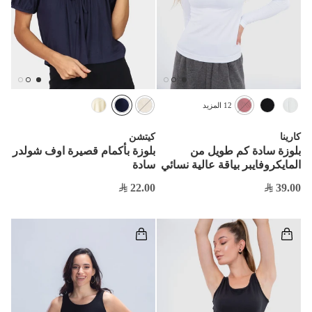
12 المزيد
كارينا
كيتشن
بلوزة سادة كم طويل من
بلوزة بأكمام قصيرة اوف شولدر
المايكروفايبر بياقة عالية نسائي
سادة
22.00
39.00