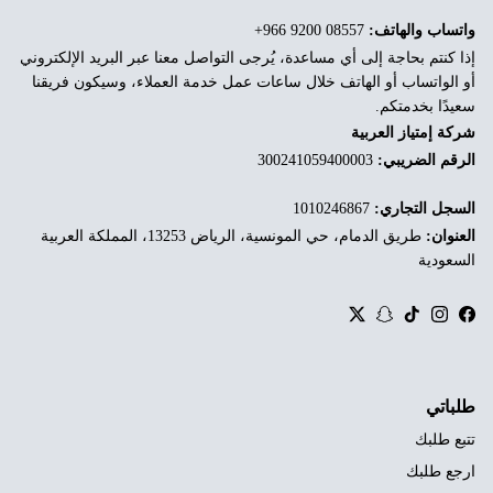
واتساب والهاتف:
‎+966 9200 08557
إذا كنتم بحاجة إلى أي مساعدة، يُرجى التواصل معنا عبر البريد الإلكتروني
أو الواتساب أو الهاتف خلال ساعات عمل خدمة العملاء، وسيكون فريقنا
سعيدًا بخدمتكم.
شركة إمتياز العربية
الرقم الضريبي:
300241059400003
السجل التجاري:
1010246867
العنوان:
طريق الدمام، حي المونسية، الرياض 13253، المملكة العربية
السعودية
Twitter
Snapchat
TikTok
Instagram
Facebook
طلباتي
تتبع طلبك
ارجع طلبك