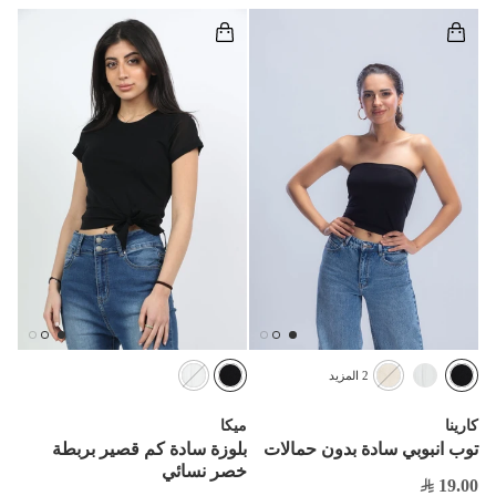


2 المزيد
ميكا
كارينا
بلوزة سادة كم قصير بربطة
توب انبوبي سادة بدون حمالات
خصر نسائي
19.00