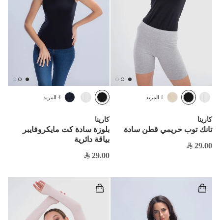
1 المزيد
4 المزيد
كارينا
كارينا
تانك توب حريمي قطن سادة
بلوزة سادة كت مايكروفايبر
بياقة دائرية
29.00
29.00