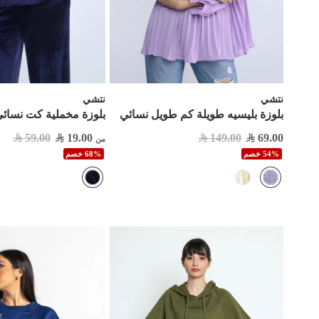
نتشي
نتشي
بلوزة بليسيه طويلة كم طويل نسائي
بلوزة مخملية كت نسائ
59.00
19.00
149.00
69.00
من
54% خصم
68% خصم