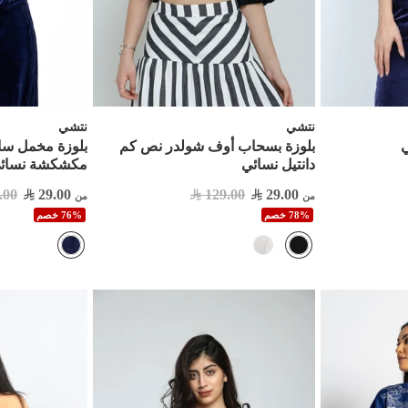


نتشي
نتشي
سادة بكم طويل
بلوزة بسحاب أوف شولدر نص كم
ب
كشكشة نسائي
دانتيل نسائي
.00
29.00
129.00
29.00
من
من
76% خصم
78% خصم