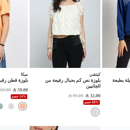
كيتشن
ميكا
يلة بطبعة
بلوزة نص كم بحبال رفيعة من
بلوزة قطن رقبة
الجانبين
69.00
59.00
99.00
32.00
14% خصم
68% خصم