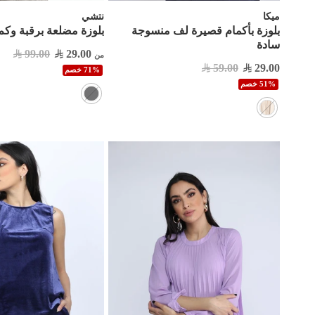
ميكا
نتشي
بلوزة بأكمام قصيرة لف منسوجة
بلوزة مضلعة برقبة وك
سادة
99.00
29.00
من
59.00
29.00
71% خصم
51% خصم