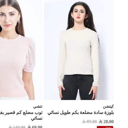
كيتشن
نتشي
بلوزة سادة مضلعة بكم طويل نسائي
توب مضلع كم قصير ب
نسائي
89.00
28.00
149.00
69.00