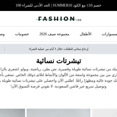
خصم 10٪ مع الكود SUMMER10 | الحد الأدنى للشراء 100
سسوارات
الأطفال
مجموعة صيف 2026
خصومات
وصل
إرجاع مجاني للطلبات خلال 3 أيام من عملية الشراء
تيشرتات نسائية
ة من تيشرتات نسائية طويلة وقصيرة، نص بطن، رياضية، وبولو. اشعري بالراحة 
اري من بين مجموعة واسعة من الألوان والأنماط لتلائم ذوقك الخاص. تمتعي بأج
 جودة عالية ومظهرًا رائعًا. اطلبي الآن واحصلي على تيشرتات نسائية طويلة 
وتوصيل سريع عبر فاشن السعودية. لا تفوتي فرصة التسوق الآن!