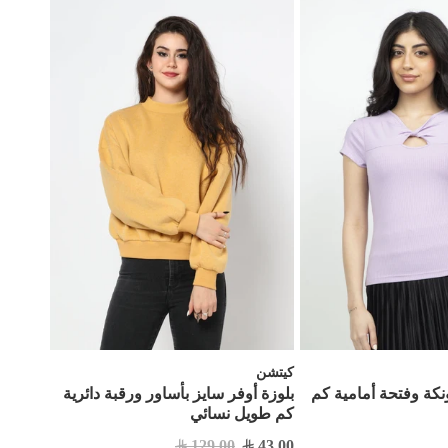
كيتشن
نكة وفتحة أمامية كم
بلوزة أوفر سايز بأساور ورقبة دائرية
كم طويل نسائي
129.00
43.00