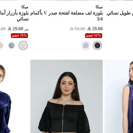
ميكا
ميكا
م طويل نسائي
بلوزة لف مضلعة لفتحة صدر V بأكمام
بلوزة بأزرار أم
3/4
نسائي
.00
29.00
59.00
29.00
من
51% خصم
76% خصم