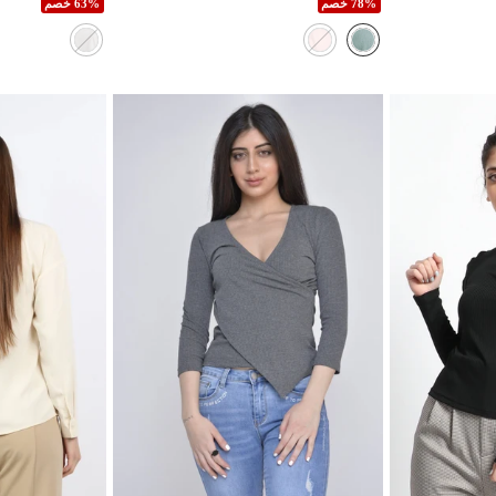
78% خصم
63% خصم