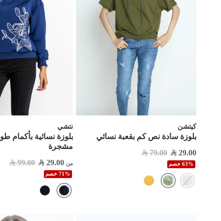
كيتشن
نتشي
بلوزة سادة نص كم بقعبة نسائي
بلوزة نسائية بأكمام طو
مشجرة
79.00
29.00
99.00
29.00
من
63% خصم
71% خصم