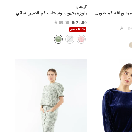
كيتشن
امية وياقة كم طويل
بلوزة بجيوب وسحاب كم قصير نسائي
69.00
22.00
119
68% خصم