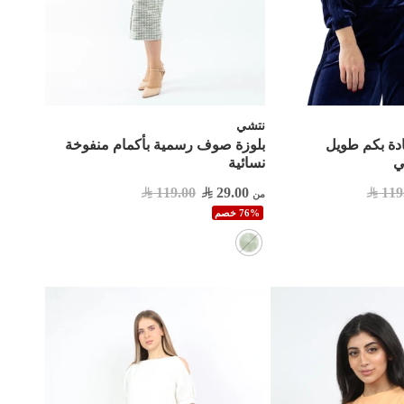
نتشي
دة بكم طويل
بلوزة صوف رسمية بأكمام منفوخة
ي
نسائية
119.00
29.00
119
من
76% خصم