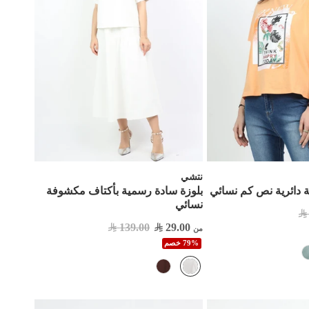
نتشي
 دائرية نص كم نسائي
بلوزة سادة رسمية بأكتاف مكشوفة
نسائي
139.00
29.00
من
79% خصم