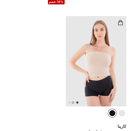
50% خصم
كارينا