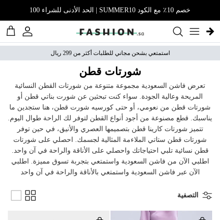
نتقل إلى المحتوى
خصم 10٪ مع الكود SUMMER10 | الحد الأدنى للشراء 100
الحساب
عربة 
استمتعي بشحن مجاني للطلبات أكثر من 299 ريال
شورتات قطن
تعرض فاشن السعودية مجموعة متنوعة من شورتات القطن النسائية
المريحة وعالية الجودة. سواء كنت تبحثين عن شورت بناتي قطن أو
شورتات قطن من نعومي، أو حتى كورسيه شورت قطن، هنا ستجدين ما
يناسبك. قطع مصنوعة من أجود أنواع القطن لتوفر لك الراحة طوال اليوم.
تتميز شورتات كارينا قطن بتصميمها العصري والأنيق، في حين توفر
شورتات قطن ستاتي الملاءمة المثالية لجسمك. احصلي على شورتات
قطن نسائية تلبي احتياجاتك واحصلي على الأناقة والراحة في آن واحد.
اطلبي الآن من فاشن السعودية واستمتعي بتجربة تسوق مميزة. اطلبي
الآن عبر فاشن السعودية واستمتعي بالأناقة والراحة في آن واحد
التصفية