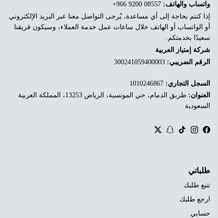
واتساب والهاتف:
‎+966 9200 08557
إذا كنتم بحاجة إلى أي مساعدة، يُرجى التواصل معنا عبر البريد الإلكتروني
أو الواتساب أو الهاتف خلال ساعات عمل خدمة العملاء، وسيكون فريقنا
سعيدًا بخدمتكم.
شركة إمتياز العربية
الرقم الضريبي:
300241059400003
السجل التجاري:
1010246867
العنوان:
طريق الدمام، حي المونسية، الرياض 13253، المملكة العربية
السعودية
Twitter
Snapchat
TikTok
Instagram
Facebook
طلباتي
تتبع طلبك
ارجع طلبك
حسابي