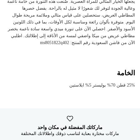
يجعلها الخيار المثالي للمرأة العصرية. صُنعت هذه التنورة من خامة ناعمة
وعالية الجودة لتوفر لك شعورًا لا مثيل له بالراحة. بفضل خصرها
المطاطي العريض، ستحصلين على قياس مثالي وملائمة مريحة طوال
اليوم. متوفرة بألوان رائعة ومناسبة لكل الأوقات، بما في ذلك اللونين
الأسود والأصفر. احصلي الآن على تنورة ميدي واسعة سادة ناعمة بخصر
مطاطي عريض من ميكا واضفي لمسة من الأناقة إلى إطلالتك. اطلبي
الآن من فاشن السعودية رقم المنتج: ms8051822q402
الخامة
25% قطن 70% بوليستر 5% ايلاستين
ماركاتك المفضلة في مكان واحد
ماركات مختارة بعناية لتناسب ذوقك واطلالاتك المختلفة