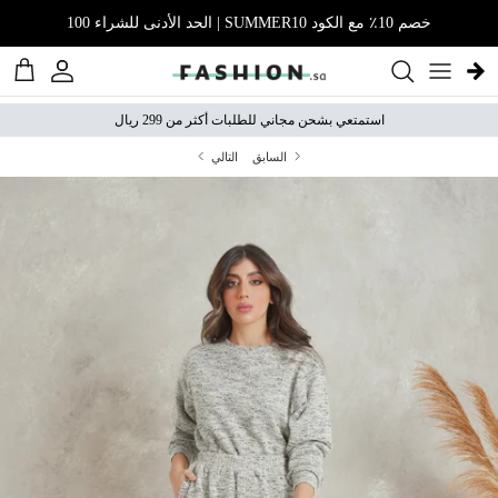
نتقل إلى المحتوى
خصم 10٪ مع الكود SUMMER10 | الحد الأدنى للشراء 100
الحساب
عربة 
استمتعي بشحن مجاني للطلبات أكثر من 299 ريال
السابق
التالي