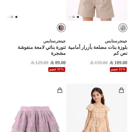
جينجرسنابس
جينجرسنابس
بلوزة بنات مضلعة بأزرار أمامية
تنورة بناتي لامعة منفوشة
نص كم
مشجرة
129.00
89.00
159.00
109.00
31% خصم
31% خصم