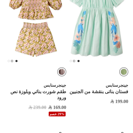
جينجرسنابس
جينجرسنابس
فستان بناتى بنقشة من الجنبين
طقم شورت بناتي وبلوزة نص
ورود
199.00
239.00
169.00
29% خصم