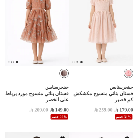
جينجرسنابس
جينجرسنابس
فستان بناتي منسوج مكشكش
فستان بناتي منسوج مورد برباط
كم قصير
على الخصر
209.00
149.00
259.00
179.00
31% خصم
29% خصم