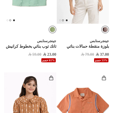


جينجرسنابس
جينجرسنابس
تانك توب بناتي بخطوط كرانيش
بلوزة منقطة حمالات بناتي
59.00
23.00
79.00
37.00
61% خصم
53% خصم