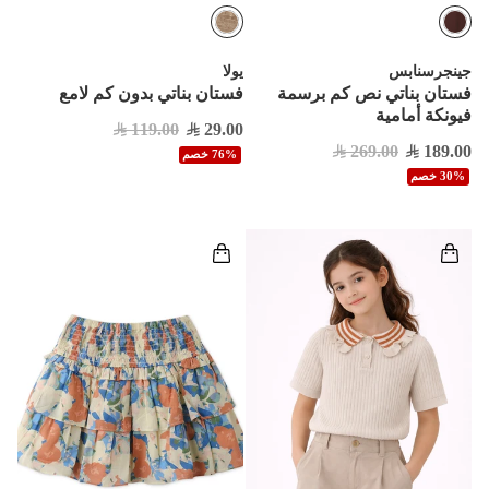
جينجرسنابس
يولا
فستان بناتي نص كم برسمة
فستان بناتي بدون كم لامع
فيونكة أمامية
119.00
29.00
269.00
189.00
76% خصم
30% خصم