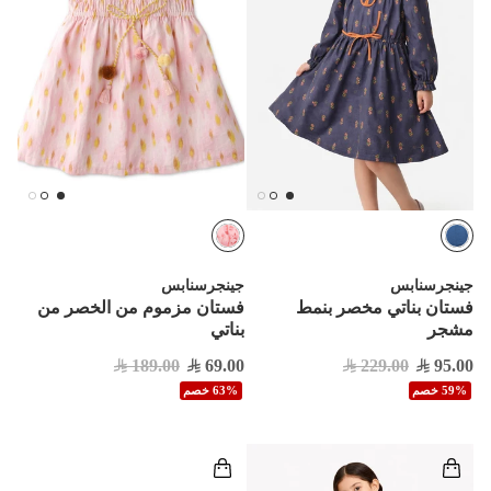
جينجرسنابس
جينجرسنابس
فستان بناتي مخصر بنمط
فستان مزموم من الخصر من
مشجر
بناتي
189.00
69.00
229.00
95.00
59% خصم
63% خصم