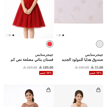
جينجرسنابس
جينجرسنابس
صندوق هدايا للمولود الجديد
فستان بناتي مضلعة نص كم
269.00
189.00
109.00
55.00
50% خصم
30% خصم