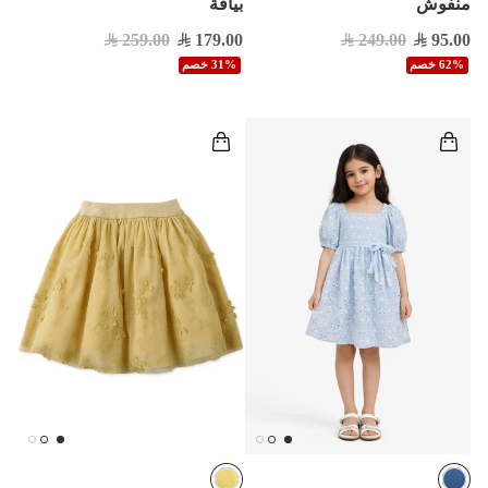
منفوش
بياقة
259.00
179.00
249.00
95.00
62% خصم
31% خصم