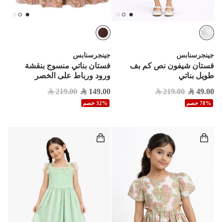
جينجرسنابس
جينجرسنابس
فستان شيفون نص كم بف
فستان بناتي منسوج بنقشة
طويل بناتي
ورود ورباط على الخصر
219.00
149.00
219.00
49.00
78% خصم
32% خصم