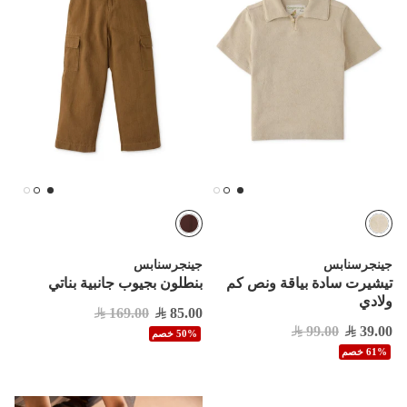
جينجرسنابس
جينجرسنابس
تيشيرت سادة بياقة ونص كم
بنطلون بجيوب جانبية بناتي
ولادي
169.00
85.00
99.00
39.00
50% خصم
61% خصم