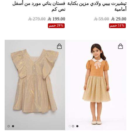
تيشيرت بيبي ولادي مزين بكتابة
فستان بناتي مورد من أسفل
أمامية
نص كم
279.00
199.00
59.00
29.00
51% خصم
29% خصم