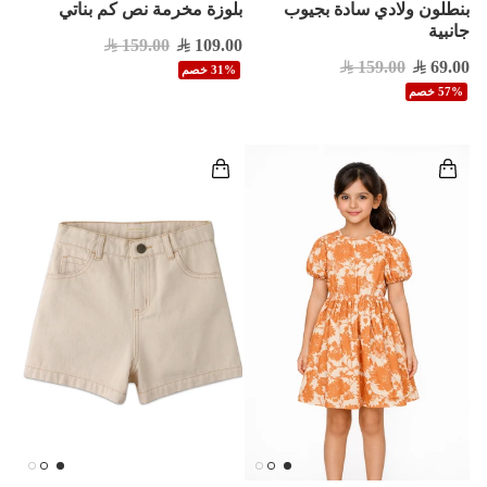
بنطلون ولادي سادة بجيوب
بلوزة مخرمة نص كم بناتي
جانبية
159.00
109.00
159.00
69.00
31% خصم
57% خصم