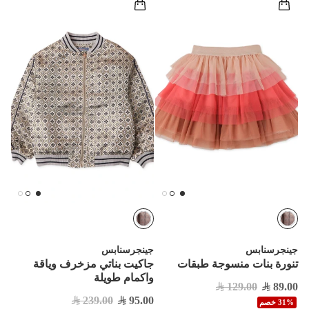
جينجرسنابس
جينجرسنابس
تنورة بنات منسوجة طبقات
جاكيت بناتي مزخرف وياقة
واكمام طويلة
129.00
89.00
239.00
95.00
31% خصم