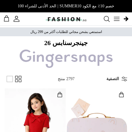
نتقل إلى المحتوى
خصم 10٪ مع الكود SUMMER10 | الحد الأدنى للشراء 100
الحساب
عربة 
استمتعي بشحن مجاني للطلبات أكثر من 299 ريال
جينجرسنابس 26
التصفية
2797 منتج