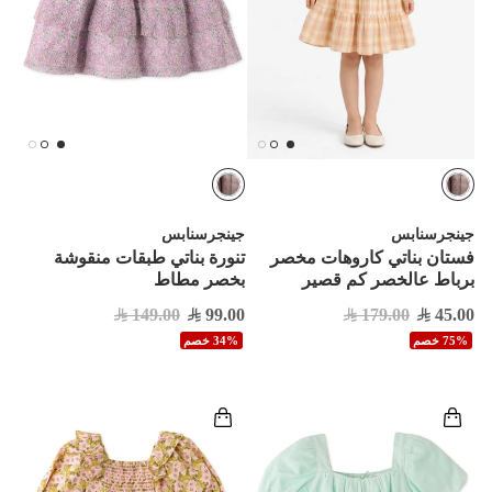
جينجرسنابس
جينجرسنابس
فستان بناتي كاروهات مخصر
تنورة بناتي طبقات منقوشة
برباط عالخصر كم قصير
بخصر مطاط
149.00
99.00
179.00
45.00
75% خصم
34% خصم