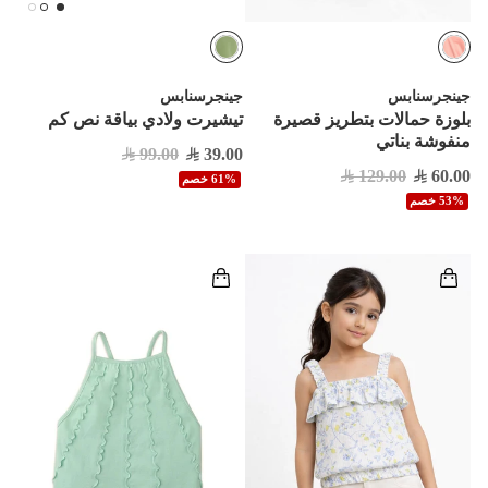
جينجرسنابس
جينجرسنابس
بلوزة حمالات بتطريز قصيرة
تيشيرت ولادي بياقة نص كم
منفوشة بناتي
99.00
39.00
129.00
60.00
61% خصم
53% خصم