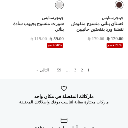
جينجرسنابس
جينجرسنابس
فستان بناتي منسوج منقوش
شورت منسوج بجيوب سادة
نقشة ورد بفتحتين جانبيين
بناتي
119.00
59.00
179.00
129.00
28% خصم
50% خصم
1
2
3
…
59
·
التالي »
ماركاتك المفضلة في مكان واحد
ماركات مختارة بعناية لتناسب ذوقك واطلالاتك المختلفة