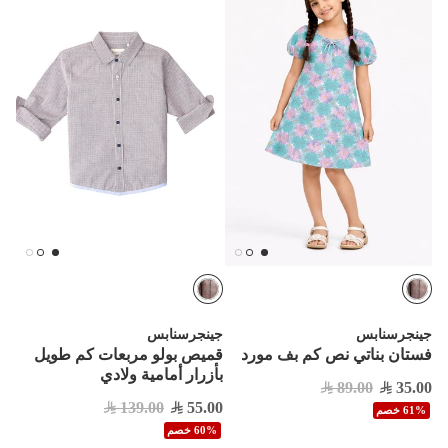
جينجرسنابس
جينجرسنابس
فستان بناتي نص كم بف مورد
قميص بولو مربعات كم طويل
بأزرار أمامية ولادي
89.00
35.00
139.00
55.00
61% خصم
60% خصم