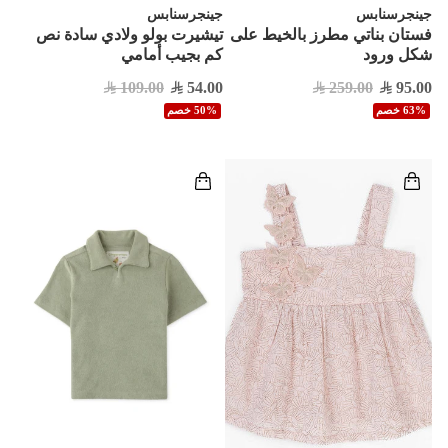
جينجرسنابس
جينجرسنابس
فستان بناتي مطرز بالخيط على
تيشيرت بولو ولادي سادة نص
شكل ورود
كم بجيب أمامي
109.00
54.00
259.00
95.00
63% خصم
50% خصم