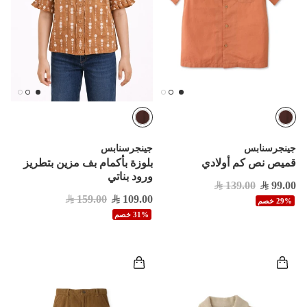
جينجرسنابس
جينجرسنابس
قميص نص كم أولادي
بلوزة بأكمام بف مزين بتطريز
ورود بناتي
139.00
99.00
159.00
109.00
29% خصم
31% خصم