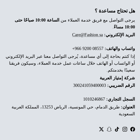
هل تحتاج مساعدة ؟
يرجى التواصل مع فريق خدمة العملاء من
الساعة 10:00 صباحًا حتى
10:00 مساءً
.
البريد الإلكتروني:
Care@Fashion.sa
واتساب والهاتف:
‎+966 9200 08557
إذا كنتم بحاجة إلى أي مساعدة، يُرجى التواصل معنا عبر البريد الإلكتروني
أو الواتساب أو الهاتف خلال ساعات عمل خدمة العملاء، وسيكون فريقنا
سعيدًا بخدمتكم.
شركة إمتياز العربية
الرقم الضريبي:
300241059400003
السجل التجاري:
1010246867
العنوان:
طريق الدمام، حي المونسية، الرياض 13253، المملكة العربية
السعودية
Twitter
Snapchat
TikTok
Instagram
Facebook