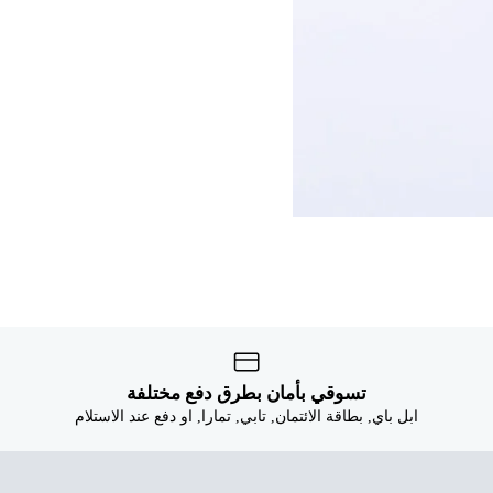


تسوقي بأمان بطرق دفع مختلفة
ابل باي, بطاقة الائتمان, تابي, تمارا, او دفع عند الاستلام