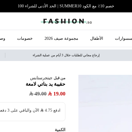
خصم 10٪ مع الكود SUMMER10 | الحد الأدنى للشراء 100
سسوارات
الأطفال
مجموعة صيف 2026
خصومات
وصل
إرجاع مجاني للطلبات خلال 3 أيام من عملية الشراء
جينجرسنابس
من قبل
حقيبة يد بناتي لامعة
49.00
19.00
ادفع
4.75
​ الآن والباقي على 3 دفعات بدون فوائد ولا رسوم مخفية
الكمية