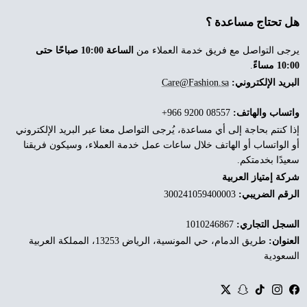
هل تحتاج مساعدة ؟
يرجى التواصل مع فريق خدمة العملاء من
الساعة 10:00 صباحًا حتى
10:00 مساءً
.
البريد الإلكتروني:
Care@Fashion.sa
واتساب والهاتف:
‎+966 9200 08557
إذا كنتم بحاجة إلى أي مساعدة، يُرجى التواصل معنا عبر البريد الإلكتروني
أو الواتساب أو الهاتف خلال ساعات عمل خدمة العملاء، وسيكون فريقنا
سعيدًا بخدمتكم.
شركة إمتياز العربية
الرقم الضريبي:
300241059400003
السجل التجاري:
1010246867
العنوان:
طريق الدمام، حي المونسية، الرياض 13253، المملكة العربية
السعودية
Twitter
Snapchat
TikTok
Instagram
Facebook