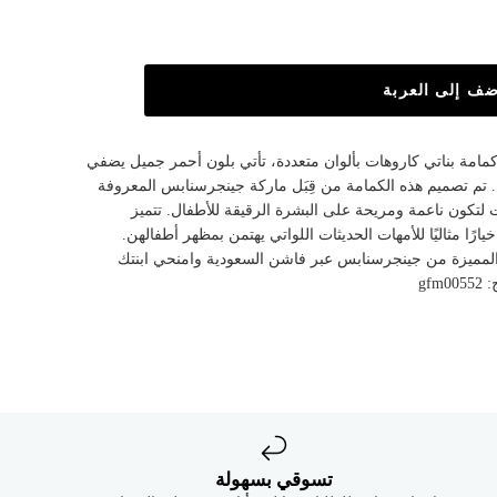
ضف إلى العربة
مامة بناتي كاروهات بألوان متعددة، تأتي بلون أحمر جميل يضفي
ا. تم تصميم هذه الكمامة من قِبَل ماركة جينجرسنابس المعروفة
لتكون ناعمة ومريحة على البشرة الرقيقة للأطفال. تتميز
رًا مثاليًا للأمهات الحديثات اللواتي يهتمن بمظهر أطفالهن.
والمميزة من جينجرسنابس عبر فاشن السعودية وامنحي ابنتك
gf
تسوقي بسهولة