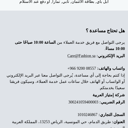
ابل باي, بطاقة الائتمان, تابي, تمارا, او دفع عند الاستلام
هل تحتاج مساعدة ؟
يرجى التواصل مع فريق خدمة العملاء من
الساعة 10:00 صباحًا حتى
10:00 مساءً
.
البريد الإلكتروني:
Care@Fashion.sa
واتساب والهاتف:
‎+966 9200 08557
إذا كنتم بحاجة إلى أي مساعدة، يُرجى التواصل معنا عبر البريد الإلكتروني
أو الواتساب أو الهاتف خلال ساعات عمل خدمة العملاء، وسيكون فريقنا
سعيدًا بخدمتكم.
شركة إمتياز العربية
الرقم الضريبي:
300241059400003
السجل التجاري:
1010246867
العنوان:
طريق الدمام، حي المونسية، الرياض 13253، المملكة العربية