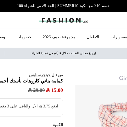
خصم 10٪ مع الكود SUMMER10 | الحد الأدنى للشراء 100
سسوارات
الأطفال
مجموعة صيف 2026
خصومات
وصل
إرجاع مجاني للطلبات خلال 3 أيام من عملية الشراء
جينجرسنابس
من قبل
كمامة بناتي كاروهات بأستك أحمر
29.00
15.00
ادفع
3.75
​ الآن والباقي على 3 دفعات بدون فوائد ولا رسوم مخفية
الكمية