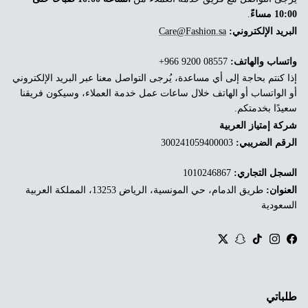
10:00 مساءً
.
البريد الإلكتروني:
Care@Fashion.sa
واتساب والهاتف:
‎+966 9200 08557
إذا كنتم بحاجة إلى أي مساعدة، يُرجى التواصل معنا عبر البريد الإلكتروني
أو الواتساب أو الهاتف خلال ساعات عمل خدمة العملاء، وسيكون فريقنا
سعيدًا بخدمتكم.
شركة إمتياز العربية
الرقم الضريبي:
300241059400003
السجل التجاري:
1010246867
العنوان:
طريق الدمام، حي المونسية، الرياض 13253، المملكة العربية
السعودية
Twitter
Snapchat
TikTok
Instagram
Facebook
طلباتي