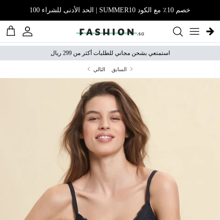
نتقل إلى المحتوى
خصم 10٪ مع الكود SUMMER10 | الحد الأدنى للشراء 100
الحساب
عربة 
استمتعي بشحن مجاني للطلبات أكثر من 299 ريال
السابق
التالي