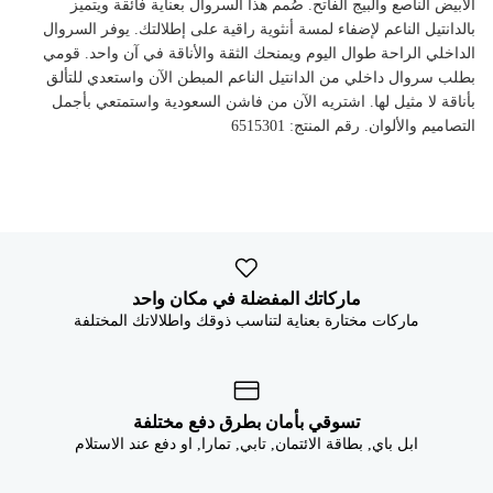


الأبيض الناصع والبيج الفاتح. صُمم هذا السروال بعناية فائقة ويتميز
بالدانتيل الناعم لإضفاء لمسة أنثوية راقية على إطلالتك. يوفر السروال
الداخلي الراحة طوال اليوم ويمنحك الثقة والأناقة في آن واحد. قومي
بطلب سروال داخلي من الدانتيل الناعم المبطن الآن واستعدي للتألق
بأناقة لا مثيل لها. اشتريه الآن من فاشن السعودية واستمتعي بأجمل
التصاميم والألوان. رقم المنتج: 6515301
ماركاتك المفضلة في مكان واحد
ماركات مختارة بعناية لتناسب ذوقك واطلالاتك المختلفة
تسوقي بأمان بطرق دفع مختلفة
ابل باي, بطاقة الائتمان, تابي, تمارا, او دفع عند الاستلام