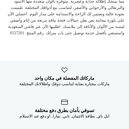


مما يمنحك إطلالة جذابة وعصرية. متوفرة بألوان متعددة منها الأسود
والبرتقالي والأرجواني والأصفر، لتتناسب مع أذواقك المختلفة. صُممت
بجودة عالية وتضمن لك الراحة والاستدامة على مدار اليوم. احصلي الآن
على بلوزة بيجامة نص بطن حمالات فتحة بياقة مربعة من إتام وأضفي
لمسة من الألوان والأناقة إلى ملابسك. اطلبيها الآن عبر فاشن السعودية
واستمتعي بأفضل خدمة توصيل حتى باب منزلك. رقم المنتج: 6527201
ماركاتك المفضلة في مكان واحد
ماركات مختارة بعناية لتناسب ذوقك واطلالاتك المختلفة
تسوقي بأمان بطرق دفع مختلفة
ابل باي, بطاقة الائتمان, تابي, تمارا, او دفع عند الاستلام