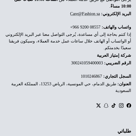
10:00 مساءً
.
البريد الإلكتروني:
Care@Fashion.sa
واتساب والهاتف:
‎+966 9200 08557
إذا كنتم بحاجة إلى أي مساعدة، يُرجى التواصل معنا عبر البريد الإلكتروني
أو الواتساب أو الهاتف خلال ساعات عمل خدمة العملاء، وسيكون فريقنا
سعيدًا بخدمتكم.
شركة إمتياز العربية
الرقم الضريبي:
300241059400003
السجل التجاري:
1010246867
العنوان:
طريق الدمام، حي المونسية، الرياض 13253، المملكة العربية
السعودية
Twitter
Snapchat
TikTok
Instagram
Facebook
طلباتي