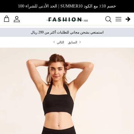
نتقل إلى المحتوى
خصم 10٪ مع الكود SUMMER10 | الحد الأدنى للشراء 100
الحساب
عربة 
استمتعي بشحن مجاني للطلبات أكثر من 299 ريال
السابق
التالي