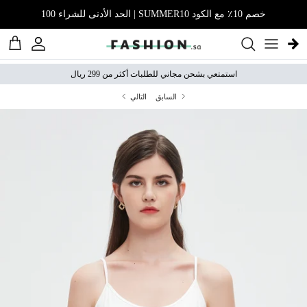
نتقل إلى المحتوى
خصم 10٪ مع الكود SUMMER10 | الحد الأدنى للشراء 100
الحساب
عربة 
استمتعي بشحن مجاني للطلبات أكثر من 299 ريال
السابق
التالي