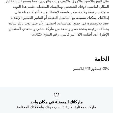
مثل البيج والأسود والأزرق والأوف وايت والوردي، مما يسمح لك بالاختيار
المثالي لتناسب ذوقك الشخصي وملابسك المفضلة. صُمم هذا التوب
بحمالات رفيعة وفتحة صدر واسعة لإضفاء لمسة أنثوية جميلة على
إطلالتك. يمكنك تنسيقه مع البناطيل الضيقة أو التنانير القصيرة لإطلالة
عصرية ومميزة في جميع المناسبات. احصلي الآن على توب تانك سادة
بحمالات رفيعة بفتحة صدر واسعة من ماركة نتشي واستعدي لاستقبال
الإطراءات. أطلبيه الان عبر فاشن. رقم المنتج: bs8020
الخامة
95% فسكوز 5% ايلاستين
ماركاتك المفضلة في مكان واحد
ماركات مختارة بعناية لتناسب ذوقك واطلالاتك المختلفة