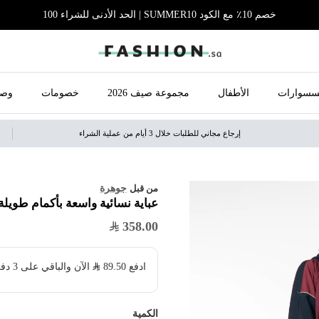
خصم 10٪ مع الكود SUMMER10 | الحد الأدنى للشراء 100
سسوارات
الأطفال
مجموعة صيف 2026
خصومات
وصل
إرجاع مجاني للطلبات خلال 3 أيام من عملية الشراء
جوهرة
من قبل
عباية نسائية واسعة بأكمام طويلة
358.00
ادفع
89.50
​ الآن والباقي على 3 دفعات بدون فوائد ولا رسوم مخفية
الكمية