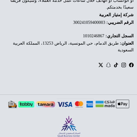
أو الواتساب أو الهاتف خلال ساعات عمل خدمة العملاء، وسيكون فريقنا
سعيدًا بخدمتكم.
شركة إمتياز العربية
الرقم الضريبي:
300241059400003
السجل التجاري:
1010246867
العنوان:
طريق الدمام، حي المونسية، الرياض 13253، المملكة العربية
السعودية
Twitter
Snapchat
TikTok
Instagram
Facebook