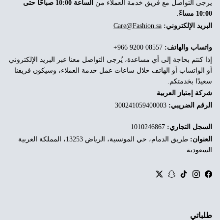
يرجى التواصل مع فريق خدمة العملاء من
الساعة 10:00 صباحًا حتى
10:00 مساءً
.
البريد الإلكتروني:
Care@Fashion.sa
واتساب والهاتف:
‎+966 9200 08557
إذا كنتم بحاجة إلى أي مساعدة، يُرجى التواصل معنا عبر البريد الإلكتروني
أو الواتساب أو الهاتف خلال ساعات عمل خدمة العملاء، وسيكون فريقنا
سعيدًا بخدمتكم.
شركة إمتياز العربية
الرقم الضريبي:
300241059400003
السجل التجاري:
1010246867
العنوان:
طريق الدمام، حي المونسية، الرياض 13253، المملكة العربية
السعودية
Twitter
Snapchat
TikTok
Instagram
Facebook
طلباتي