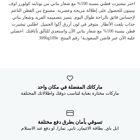
اختر تيشيرت قطني بنسبة 100% مع شعار بناتي من يونايتد كولورز اوف
بينيتون للحصول على إطلالة مريحة وعصرية. مصنوع من القطن الناعم
لإحساس فائق بالراحة طوال اليوم. يتميز بتصميمه الفريد وشعار بناتي
جذاب يلفت الأنظار. متوفر في لون أزرق أكوا الجميل. اطلبي تيشيرت
قطن بنسبة 100% مع شعار بناتي الآن واستعدي للتألق بأناقتك. احصلي
عليه الآن عبر فاشن السعودية! رقم المنتج: 3096g109e
ماركاتك المفضلة في مكان واحد
ماركات مختارة بعناية لتناسب ذوقك واطلالاتك المختلفة
تسوقي بأمان بطرق دفع مختلفة
ابل باي, بطاقة الائتمان, تابي, تمارا, او دفع عند الاستلام