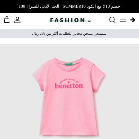
نتقل إلى المحتوى
خصم 10٪ مع الكود SUMMER10 | الحد الأدنى للشراء 100
الحساب
عربة 
استمتعي بشحن مجاني للطلبات أكثر من 299 ريال