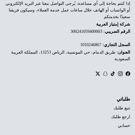
إذا كنتم بحاجة إلى أي مساعدة، يُرجى التواصل معنا عبر البريد الإلكتروني
أو الواتساب أو الهاتف خلال ساعات عمل خدمة العملاء، وسيكون فريقنا
سعيدًا بخدمتكم.
شركة إمتياز العربية
الرقم الضريبي:
300241059400003
السجل التجاري:
1010246867
العنوان:
طريق الدمام، حي المونسية، الرياض 13253، المملكة العربية
السعودية
Twitter
Snapchat
TikTok
Instagram
Facebook
طلباتي
تتبع طلبك
ارجع طلبك
حسابي