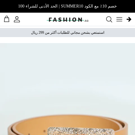
نتقل إلى المحتوى
خصم 10٪ مع الكود SUMMER10 | الحد الأدنى للشراء 100
الحساب
عربة 
استمتعي بشحن مجاني للطلبات أكثر من 299 ريال