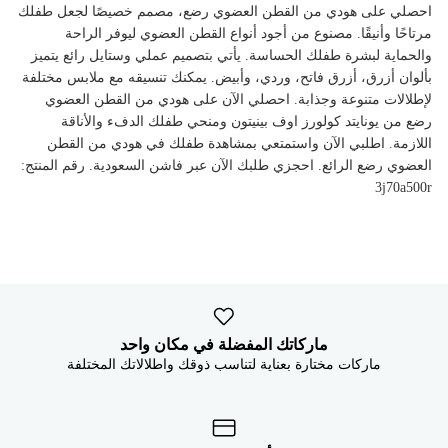
احصلي على هودي من القطن العضوي رضع، مصمم خصيصًا لجعل طفلك
مرتاحًا وأنيقًا. مصنوع من أجود أنواع القطن العضوي ليوفر الراحة
والحماية لبشرة طفلك الحساسة. يأتي بتصميم عملي وستايل رائع يتميز
بألوان أزرق، أزرق فاتح، وردي، وأبيض. يمكنك تنسيقه مع ملابس مختلفة
لإطلالات متنوعة وجذابة. احصلي الآن على هودي من القطن العضوي
رضع من يونايتد كولورز اوف بينيتون ومنحي طفلك الدفء والأناقة
اللازمة. اطلبي الآن واستمتعي بمشاهدة طفلك في هودي من القطن
العضوي رضع الرائع. احجزي طلبك الآن عبر فاشن السعودية. رقم المنتج:
3j70a500r
ماركاتك المفضلة في مكان واحد
ماركات مختارة بعناية لتناسب ذوقك واطلالاتك المختلفة