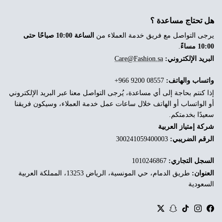
هل تحتاج مساعدة ؟
يرجى التواصل مع فريق خدمة العملاء من
الساعة 10:00 صباحًا حتى
10:00 مساءً
.
البريد الإلكتروني:
Care@Fashion.sa
واتساب والهاتف:
‎+966 9200 08557
إذا كنتم بحاجة إلى أي مساعدة، يُرجى التواصل معنا عبر البريد الإلكتروني
أو الواتساب أو الهاتف خلال ساعات عمل خدمة العملاء، وسيكون فريقنا
سعيدًا بخدمتكم.
شركة إمتياز العربية
الرقم الضريبي:
300241059400003
السجل التجاري:
1010246867
العنوان:
طريق الدمام، حي المونسية، الرياض 13253، المملكة العربية
السعودية
Twitter
Snapchat
TikTok
Instagram
Facebook