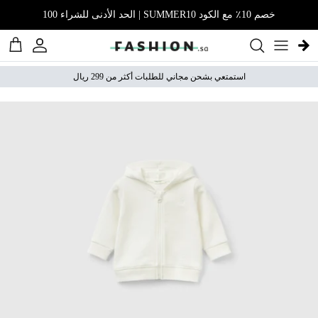
نتقل إلى المحتوى
خصم 10٪ مع الكود SUMMER10 | الحد الأدنى للشراء 100
الحساب
عربة 
استمتعي بشحن مجاني للطلبات أكثر من 299 ريال