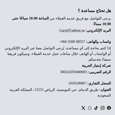
هل تحتاج مساعدة ؟
يرجى التواصل مع فريق خدمة العملاء من
الساعة 10:00 صباحًا حتى
10:00 مساءً
.
البريد الإلكتروني:
Care@Fashion.sa
واتساب والهاتف:
‎+966 9200 08557
إذا كنتم بحاجة إلى أي مساعدة، يُرجى التواصل معنا عبر البريد الإلكتروني
أو الواتساب أو الهاتف خلال ساعات عمل خدمة العملاء، وسيكون فريقنا
سعيدًا بخدمتكم.
شركة إمتياز العربية
الرقم الضريبي:
300241059400003
السجل التجاري:
1010246867
العنوان:
طريق الدمام، حي المونسية، الرياض 13253، المملكة العربية
السعودية
Twitter
Snapchat
TikTok
Instagram
Facebook