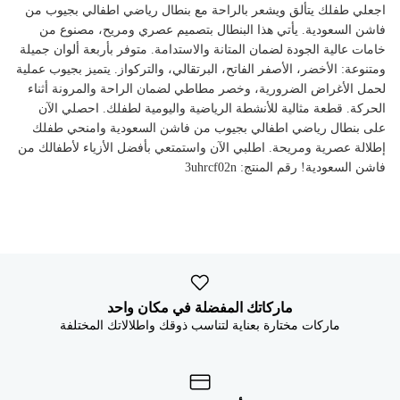
اجعلي طفلك يتألق ويشعر بالراحة مع بنطال رياضي اطفالي بجيوب من
فاشن السعودية. يأتي هذا البنطال بتصميم عصري ومريح، مصنوع من
خامات عالية الجودة لضمان المتانة والاستدامة. متوفر بأربعة ألوان جميلة
ومتنوعة: الأخضر، الأصفر الفاتح، البرتقالي، والتركواز. يتميز بجيوب عملية
لحمل الأغراض الضرورية، وخصر مطاطي لضمان الراحة والمرونة أثناء
الحركة. قطعة مثالية للأنشطة الرياضية واليومية لطفلك. احصلي الآن
على بنطال رياضي اطفالي بجيوب من فاشن السعودية وامنحي طفلك
إطلالة عصرية ومريحة. اطلبي الآن واستمتعي بأفضل الأزياء لأطفالك من
فاشن السعودية! رقم المنتج: 3uhrcf02n
ماركاتك المفضلة في مكان واحد
ماركات مختارة بعناية لتناسب ذوقك واطلالاتك المختلفة