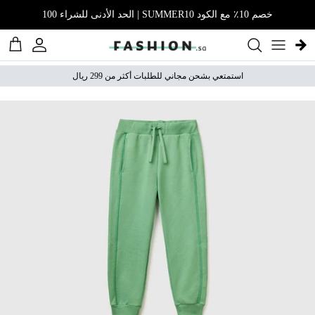
نتقل إلى المحتوى
خصم 10٪ مع الكود SUMMER10 | الحد الأدنى للشراء 100
الحساب
عربة 
استمتعي بشحن مجاني للطلبات أكثر من 299 ريال