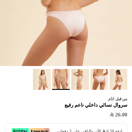
اتام
من قبل
سروال نسائي داخلي ناعم رفيع
26.00
ادفع
6.50
​ الآن والباقي على 3 دفعات