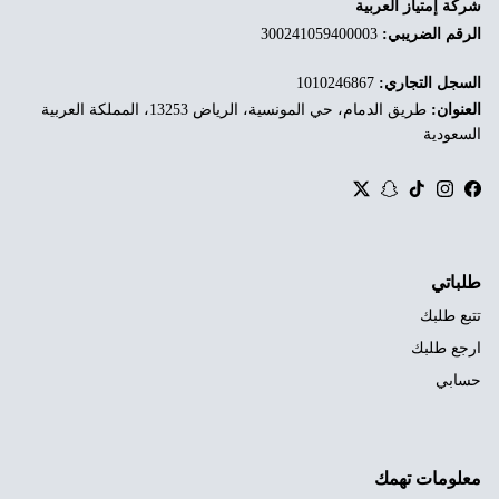
شركة إمتياز العربية
الرقم الضريبي:
300241059400003
السجل التجاري:
1010246867
العنوان:
طريق الدمام، حي المونسية، الرياض 13253، المملكة العربية
السعودية
Twitter
Snapchat
TikTok
Instagram
Facebook
طلباتي
تتبع طلبك
ارجع طلبك
حسابي
معلومات تهمك