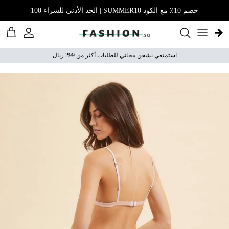
نتقل إلى المحتوى
خصم 10٪ مع الكود SUMMER10 | الحد الأدنى للشراء 100
الحساب
عربة 
استمتعي بشحن مجاني للطلبات أكثر من 299 ريال