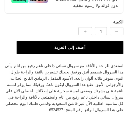
بدون فوائد ولا رسوم مخفية
الكمية
أضف إلى العربة
استعدي للراحة والأناقة مع سروال نسائي داخلي ناعم رفيع من اتام. يأتي
هذا السروال بتصميم أنيق ورقيق يجعلك تشعرين بالثقة والراحة طوال
اليوم. متوفر بثلاثة ألوان رائعة: الأسود المذهل، الرمادي الفاتح الجذاب،
والأرجواني الأنيق. صُنع هذا السروال ليكون ناعمًا ورفيعًا، مما يوفر لمسة
ناعمة على بشرتك ويضفي لمسة سحرية على إطلالتك. احصلي الآن على
سروال نسائي داخلي ناعم رفيع من اتام واستمتعي بالأناقة والراحة في
كل مناسبة. اطلبيه الآن عبر فاشن السعودية وقدمي طلبك اليوم لتحصلي
على هذا السروال الرائع. رقم المنتج: 6524527