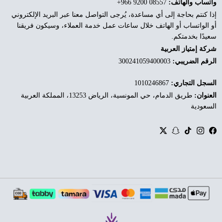
واتساب والهاتف:
‎+966 9200 08557
إذا كنتم بحاجة إلى أي مساعدة، يُرجى التواصل معنا عبر البريد الإلكتروني
أو الواتساب أو الهاتف خلال ساعات عمل خدمة العملاء، وسيكون فريقنا
سعيدًا بخدمتكم.
شركة إمتياز العربية
الرقم الضريبي:
300241059400003
السجل التجاري:
1010246867
العنوان:
طريق الدمام، حي المونسية، الرياض 13253، المملكة العربية
السعودية
Twitter
Snapchat
TikTok
Instagram
Facebook