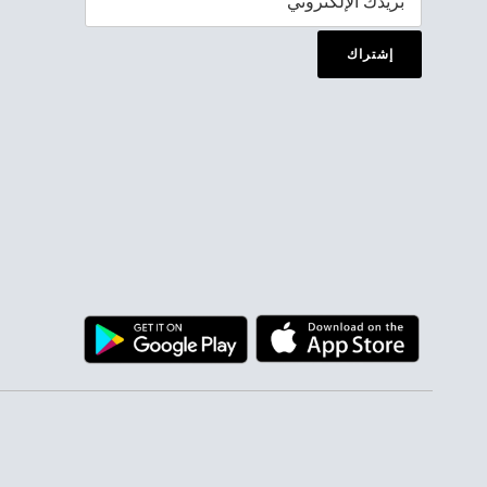
إشتراك