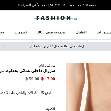
خصم 10٪ مع الكود SUMMER10 | الحد الأدنى للشراء 100
سسوارات
الأطفال
مجموعة صيف 2026
خصومات
وصل
إرجاع مجاني للطلبات خلال 3 أيام من عملية الشراء
اتام
من قبل
سروال داخلي نسائي بخطوط من
59.00
17.00
ادفع
4.25
​ الآن والباقي على 3 دفعات بدون فوائد ولا رسوم مخفية
الكمية