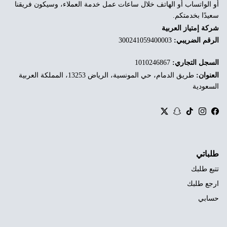
أو الواتساب أو الهاتف خلال ساعات عمل خدمة العملاء، وسيكون فريقنا
سعيدًا بخدمتكم.
شركة إمتياز العربية
الرقم الضريبي:
300241059400003
السجل التجاري:
1010246867
العنوان:
طريق الدمام، حي المونسية، الرياض 13253، المملكة العربية
السعودية
Twitter
Snapchat
TikTok
Instagram
Facebook
طلباتي
تتبع طلبك
ارجع طلبك
حسابي