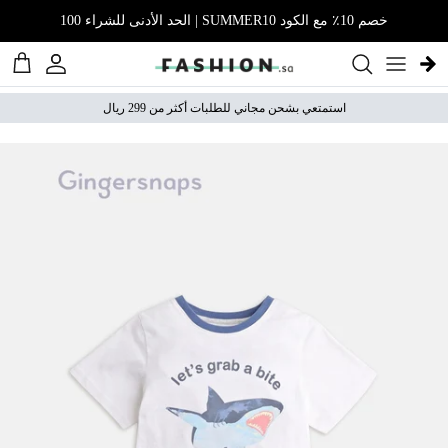
نتقل إلى المحتوى
خصم 10٪ مع الكود SUMMER10 | الحد الأدنى للشراء 100
الحساب
عربة 
استمتعي بشحن مجاني للطلبات أكثر من 299 ريال