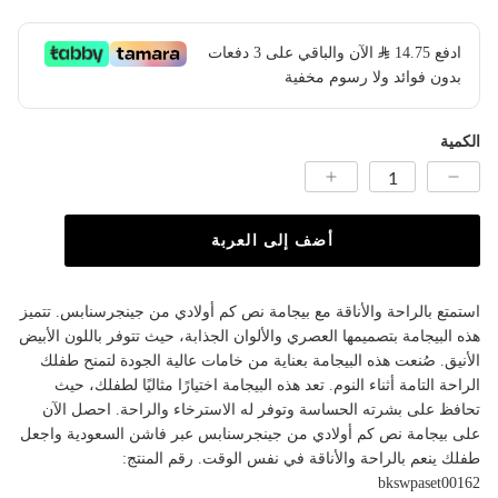
ادفع
14.75
​ الآن والباقي على 3 دفعات
بدون فوائد ولا رسوم مخفية
الكمية
أضف إلى العربة
استمتع بالراحة والأناقة مع بيجامة نص كم أولادي من جينجرسنابس. تتميز
هذه البيجامة بتصميمها العصري والألوان الجذابة، حيث تتوفر باللون الأبيض
الأنيق. صُنعت هذه البيجامة بعناية من خامات عالية الجودة لتمنح طفلك
الراحة التامة أثناء النوم. تعد هذه البيجامة اختيارًا مثاليًا لطفلك، حيث
تحافظ على بشرته الحساسة وتوفر له الاسترخاء والراحة. احصل الآن
على بيجامة نص كم أولادي من جينجرسنابس عبر فاشن السعودية واجعل
طفلك ينعم بالراحة والأناقة في نفس الوقت. رقم المنتج:
bkswpaset00162