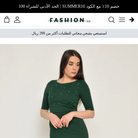
نتقل إلى المحتوى
خصم 10٪ مع الكود SUMMER10 | الحد الأدنى للشراء 100
الحساب
عربة 
استمتعي بشحن مجاني للطلبات أكثر من 299 ريال