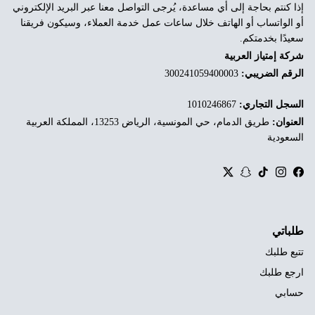
إذا كنتم بحاجة إلى أي مساعدة، يُرجى التواصل معنا عبر البريد الإلكتروني
أو الواتساب أو الهاتف خلال ساعات عمل خدمة العملاء، وسيكون فريقنا
سعيدًا بخدمتكم.
شركة إمتياز العربية
الرقم الضريبي:
300241059400003
السجل التجاري:
1010246867
العنوان:
طريق الدمام، حي المونسية، الرياض 13253، المملكة العربية
السعودية
Twitter
Snapchat
TikTok
Instagram
Facebook
طلباتي
تتبع طلبك
ارجع طلبك
حسابي