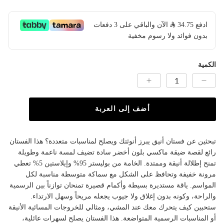
ادفع
34.75
​ الآن والباقي على 3 دفعات
بدون فوائد ولا رسوم مخفية
الكمية
أضف إلى العربة
تبحثين عن فستان أنيق يبرز أنوثتك ويصلح لمناسبات متعددة؟ هذا الفستان
رائع لقصة ضيقة ماكسي بلون أخضر سادة تضيف لمسة ناعمة وطويلة
تمنح إطلالة أنيقة وممتدة. الخامة من بوليستر 95% وإيلاستين 5% تعطي
مرونة خفيفة وتحافظ على الشكل مع سماكة متوسطة مناسبة لكل
المواسم. ياقة مستديرة بسيطة وأكمام قصيرة تمنحان توازناً بين الرسمية
والراحة، وكونه بدون إغلاق ولا جيوب يجعله مريحاً وسهل الارتداء.
ستحبين كيف يتحرك معك عند المشي، ومثالي للخروجات المسائية الأنيقة
أو المناسبات الرسمية المتواضعة. هذا الفستان يصلح لسهرات عائلية،