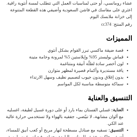
عشاء رومانسي، أو حتى لمناسبات العمل التي تتطلب لمسة أنثوية راقية.
اعثري على مقاسك في فاشن السعودية وأضيفي هذه القطعة المتنوعة
إلى خزانة ملابسك اليوم.
رقم المنتج: cc374
المميزات
قصة ضيقة ماكسي تبرز القوام بشكل أنثوي
قماش بوليستر 95% وإيلاستين 5% لمرونة وخامة متينة
لون أخضر سادة لطلّة أنيقة ومتناغمة
ياقة مستديرة وأكمام قصيرة لمظهر متوازن
بدون إغلاق وبدون جيوب لتصميم نظيف وسهل الارتداء
سماكة متوسطة مناسبة لكل المواسم
التنسيق والعناية
العناية:
غسلي الفستان بماء بارد أو على دورة غسيل لطيفة، اغسليه
مع ألوان مشابهة، لا تبيّضي، جففيه بالهواء ولا تستخدمي حرارة عالية
عند الكي.
التنسيق:
نسقيه مع صنادل مسطحة لنهار مريح أو كعب أنيق للمساء،
أضيفي جاكيت خفيف للمواسم الباردة وحزام رفيع إن رغبتِ بلمسة