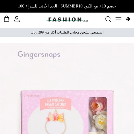
نتقل إلى المحتوى
خصم 10٪ مع الكود SUMMER10 | الحد الأدنى للشراء 100
الحساب
عربة 
استمتعي بشحن مجاني للطلبات أكثر من 299 ريال