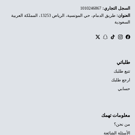
السجل التجاري:
1010246867
العنوان:
طريق الدمام، حي المونسية، الرياض 13253، المملكة العربية
السعودية
Twitter
Snapchat
TikTok
Instagram
Facebook
طلباتي
تتبع طلبك
ارجع طلبك
حسابي
معلومات تهمك
من نحن؟
الأسئلة الشائعة