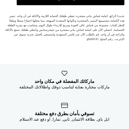
جديدنا الرائع، كمامة قماش بناتي مشجرة، تعطي طفلتك الحماية اللازمة والأناقة في آن واحد. تتميز
هذه الكمامة بتصميمها المميز بالمشجرة وبألوانها المتعددة المبهجة، مما يجعلها اختيارًا ممتعًا وملفتًا
للنظر للبنات. مصنوعة من قماش عالي الجودة ومريح للارتداء طوال اليوم، وتتناسب مع بشرة الطفلة
الحساسة. احصلي الآن على كمامة قماش بناتي مشجرة من جينجرسنابس واجعلي طفلتك تتمتع بالأناقة
والراحة في آن واحد. قم بالطلب الآن عبر فاشن السعودية واستمتعي بأفضل تجربة تسوق عبر
الإنترنت. رقم المنتج: gfm00142
ماركاتك المفضلة في مكان واحد
ماركات مختارة بعناية لتناسب ذوقك واطلالاتك المختلفة
تسوقي بأمان بطرق دفع مختلفة
ابل باي, بطاقة الائتمان, تابي, تمارا, او دفع عند الاستلام