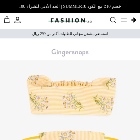
نتقل إلى المحتوى
خصم 10٪ مع الكود SUMMER10 | الحد الأدنى للشراء 100
الحساب
عربة 
استمتعي بشحن مجاني للطلبات أكثر من 299 ريال