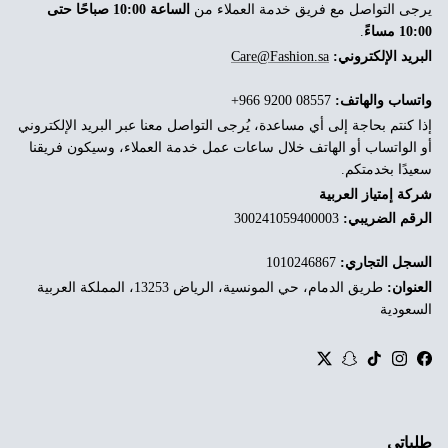
يرجى التواصل مع فريق خدمة العملاء من
الساعة 10:00 صباحًا حتى
10:00 مساءً
.
البريد الإلكتروني:
Care@Fashion.sa
واتساب والهاتف:
‎+966 9200 08557
إذا كنتم بحاجة إلى أي مساعدة، يُرجى التواصل معنا عبر البريد الإلكتروني
أو الواتساب أو الهاتف خلال ساعات عمل خدمة العملاء، وسيكون فريقنا
سعيدًا بخدمتكم.
شركة إمتياز العربية
الرقم الضريبي:
300241059400003
السجل التجاري:
1010246867
العنوان:
طريق الدمام، حي المونسية، الرياض 13253، المملكة العربية
السعودية
Twitter
Snapchat
TikTok
Instagram
Facebook
طلباتي