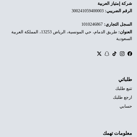
شركة إمتياز العربية
الرقم الضريبي:
300241059400003
السجل التجاري:
1010246867
العنوان:
طريق الدمام، حي المونسية، الرياض 13253، المملكة العربية
السعودية
Twitter
Snapchat
TikTok
Instagram
Facebook
طلباتي
تتبع طلبك
ارجع طلبك
حسابي
معلومات تهمك