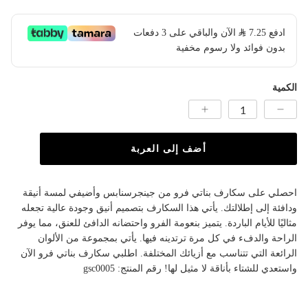
ادفع
7.25
​ الآن والباقي على 3 دفعات
بدون فوائد ولا رسوم مخفية
الكمية
أضف إلى العربة
احصلي على سكارف بناتي فرو من جينجرسنابس وأضيفي لمسة أنيقة
ودافئة إلى إطلالتك. يأتي هذا السكارف بتصميم أنيق وجودة عالية تجعله
مثاليًا للأيام الباردة. يتميز بنعومة الفرو واحتضانه الدافئ للعنق، مما يوفر
الراحة والدفء في كل مرة ترتدينه فيها. يأتي بمجموعة من الألوان
الرائعة التي تتناسب مع أزيائك المختلفة. اطلبي سكارف بناتي فرو الآن
واستعدي للشتاء بأناقة لا مثيل لها! رقم المنتج: gsc0005