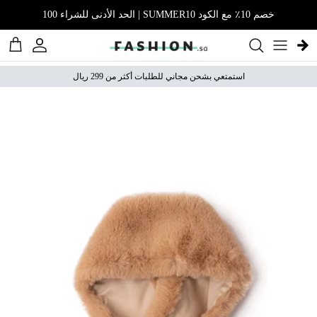
نتقل إلى المحتوى
خصم 10٪ مع الكود SUMMER10 | الحد الأدنى للشراء 100
الحساب
عربة 
استمتعي بشحن مجاني للطلبات أكثر من 299 ريال