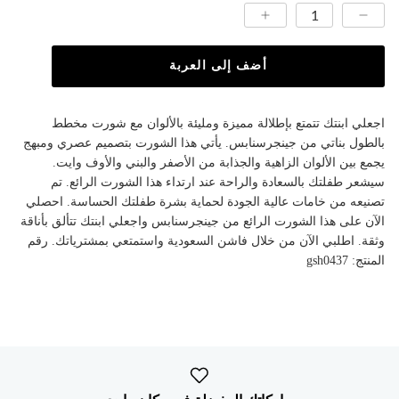
أضف إلى العربة
اجعلي ابنتك تتمتع بإطلالة مميزة ومليئة بالألوان مع شورت مخطط
بالطول بناتي من جينجرسنابس. يأتي هذا الشورت بتصميم عصري ومبهج
يجمع بين الألوان الزاهية والجذابة من الأصفر والبني والأوف وايت.
سيشعر طفلتك بالسعادة والراحة عند ارتداء هذا الشورت الرائع. تم
تصنيعه من خامات عالية الجودة لحماية بشرة طفلتك الحساسة. احصلي
الآن على هذا الشورت الرائع من جينجرسنابس واجعلي ابنتك تتألق بأناقة
وثقة. اطلبي الآن من خلال فاشن السعودية واستمتعي بمشترياتك. رقم
المنتج: gsh0437