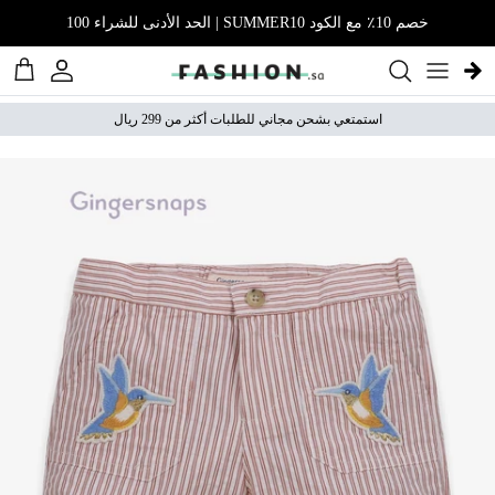
نتقل إلى المحتوى
خصم 10٪ مع الكود SUMMER10 | الحد الأدنى للشراء 100
الحساب
عربة 
استمتعي بشحن مجاني للطلبات أكثر من 299 ريال