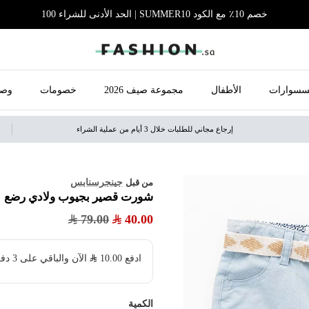
خصم 10٪ مع الكود SUMMER10 | الحد الأدنى للشراء 100
سسوارات
الأطفال
مجموعة صيف 2026
خصومات
وصل
إرجاع مجاني للطلبات خلال 3 أيام من عملية الشراء
جينجرسنابس
من قبل
شورت قصير بجيوب ولادي رضع
79.00
40.00
ادفع
10.00
​ الآن والباقي على 3 دفعات بدون فوائد ولا رسوم مخفية
الكمية