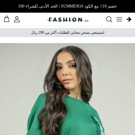
نتقل إلى المحتوى
خصم 10٪ مع الكود SUMMER10 | الحد الأدنى للشراء 100
الحساب
عربة 
استمتعي بشحن مجاني للطلبات أكثر من 299 ريال