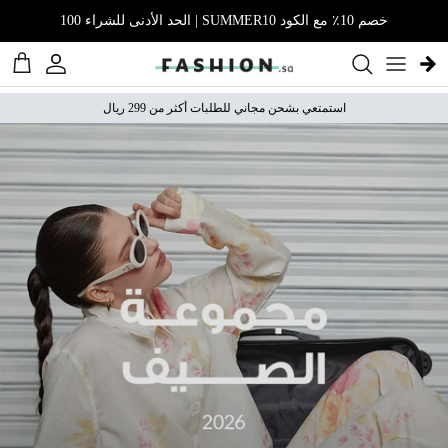
نتقل إلى المحتوى
خصم 10٪ مع الكود SUMMER10 | الحد الأدنى للشراء 100
الحساب
عربة 
استمتعي بشحن مجاني للطلبات أكثر من 299 ريال