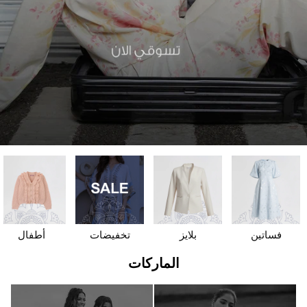
فساتين
بلايز
تخفيضات
أطفال
الماركات