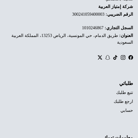
شركة إمتياز العربية
الرقم الضريبي:
300241059400003
السجل التجاري:
1010246867
العنوان:
طريق الدمام، حي المونسية، الرياض 13253، المملكة العربية
السعودية
Twitter
Snapchat
TikTok
Instagram
Facebook
طلباتي
تتبع طلبك
ارجع طلبك
حسابي
معلومات تهمك