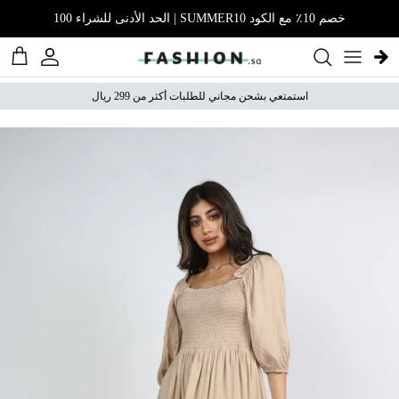
نتقل إلى المحتوى
خصم 10٪ مع الكود SUMMER10 | الحد الأدنى للشراء 100
الحساب
عربة 
استمتعي بشحن مجاني للطلبات أكثر من 299 ريال