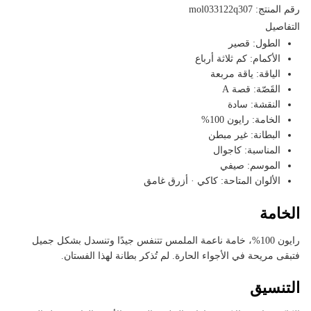
رقم المنتج: mol033122q307
التفاصيل
الطول: قصير
الأكمام: كم ثلاثة أرباع
الياقة: ياقة مربعة
القَصّة: قصة A
النقشة: سادة
الخامة: رايون 100%
البطانة: غير مبطن
المناسبة: كاجوال
الموسم: صيفي
الألوان المتاحة: كاكي · أزرق غامق
الخامة
رايون 100%، خامة ناعمة الملمس تتنفس جيدًا وتنسدل بشكل جميل
فتبقى مريحة في الأجواء الحارة. لم تُذكر بطانة لهذا الفستان.
التنسيق