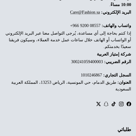
10:00 مساءً
.
البريد الإلكتروني:
Care@Fashion.sa
واتساب والهاتف:
‎+966 9200 08557
إذا كنتم بحاجة إلى أي مساعدة، يُرجى التواصل معنا عبر البريد الإلكتروني
أو الواتساب أو الهاتف خلال ساعات عمل خدمة العملاء، وسيكون فريقنا
سعيدًا بخدمتكم.
شركة إمتياز العربية
الرقم الضريبي:
300241059400003
السجل التجاري:
1010246867
العنوان:
طريق الدمام، حي المونسية، الرياض 13253، المملكة العربية
السعودية
Twitter
Snapchat
TikTok
Instagram
Facebook
طلباتي