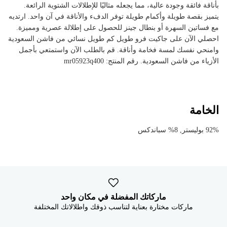


بأناقة فائقة وجودة عالية، مما يجعله مثاليًا للإطلالات الشتوية الرائعة.
يتميز بقصة طويلة وأكمام طويلة توفر الدفء والأناقة في آن واحد. ارتديه
مع فساتين السهرة أو بنطال جينز للحصول على إطلالة عصرية ومميزة.
احصلي الآن على جاكيت فرو طويل كم طويل نسائي من فاشن السعودية
وامنحي نفسك لمسة فخامة وأناقة. قم بالطلب الآن واستمتعي بأجمل
الأزياء من فاشن السعودية. رقم المنتج: mr05923q400
الخامة
92% بوليستر, 8% سباندكس
ماركاتك المفضلة في مكان واحد
ماركات مختارة بعناية لتناسب ذوقك واطلالاتك المختلفة