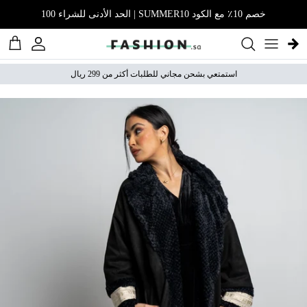
نتقل إلى المحتوى
خصم 10٪ مع الكود SUMMER10 | الحد الأدنى للشراء 100
الحساب
عربة 
استمتعي بشحن مجاني للطلبات أكثر من 299 ريال