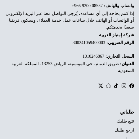
واتساب والهاتف:
‎+966 9200 08557
إذا كنتم بحاجة إلى أي مساعدة، يُرجى التواصل معنا عبر البريد الإلكتروني
أو الواتساب أو الهاتف خلال ساعات عمل خدمة العملاء، وسيكون فريقنا
سعيدًا بخدمتكم.
شركة إمتياز العربية
الرقم الضريبي:
300241059400003
السجل التجاري:
1010246867
العنوان:
طريق الدمام، حي المونسية، الرياض 13253، المملكة العربية
السعودية
Twitter
Snapchat
TikTok
Instagram
Facebook
طلباتي
تتبع طلبك
ارجع طلبك