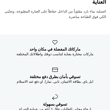


العناية
اغسليه بماء بارد مقلوباً من الداخل حفاظاً على العبارة المطبوعة، وتجنّبي
الكي فوق الطباعة مباشرة.
ماركاتك المفضلة في مكان واحد
ماركات مختارة بعناية لتناسب ذوقك واطلالاتك المختلفة
تسوقي بأمان بطرق دفع مختلفة
ابل باي, بطاقة الائتمان, تابي, تمارا, او دفع عند الاستلام
تسوقي بسهولة
إرجاع مجاني للطلبات خلال 3 أيام من عملية الشراء