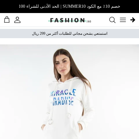
نتقل إلى المحتوى
خصم 10٪ مع الكود SUMMER10 | الحد الأدنى للشراء 100
الحساب
عربة 
استمتعي بشحن مجاني للطلبات أكثر من 299 ريال