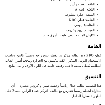
الياقة: بغطاء رأس
القَصّة: قصة A
النقشة: عبارة مطبوعة
الخامة: قطن 100%
المناسبة: يومي
الموسم: ربيع وخريف
الألوان المتاحة: أوف وايت · أزرق فاتح
الخامة
قطن 100% دون بطانة مذكورة. القطن يمنح راحة وتنفساً عاليين ويناسب
الاستخدام اليومي المتكرر، لكنه ينكمش مع الحرارة ويتجعد أسرع. لغياب
البطانة، يُفضّل طبقة داخلية رقيقة خاصة في اللون الأوف وايت الفاتح.
التنسيق
هذا التصميم يطلب حذاءً رياضياً وحقيبة ظهر أو كروس صغيرة — أي
محاولة لجعله رسمياً تتعارض مع طابعه. اتركي غطاء الرأس منسدلاً على
الظهر لا مطوياً للداخل.