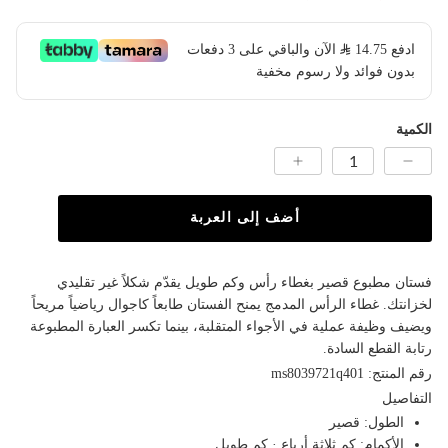
ادفع
14.75
​ الآن والباقي على 3 دفعات
بدون فوائد ولا رسوم مخفية
الكمية
أضف إلى العربة
فستان مطبوع قصير بغطاء رأس وكم طويل يقدّم شكلاً غير تقليدي
لخزانتك. غطاء الرأس المدمج يمنح الفستان طابعاً كاجوال رياضياً مريحاً
ويضيف وظيفة عملية في الأجواء المتقلبة، بينما تكسر العبارة المطبوعة
رتابة القطع السادة.
رقم المنتج: ms8039721q401
التفاصيل
الطول: قصير
الأكمام: كم ثلاثة أرباع · كم طويل