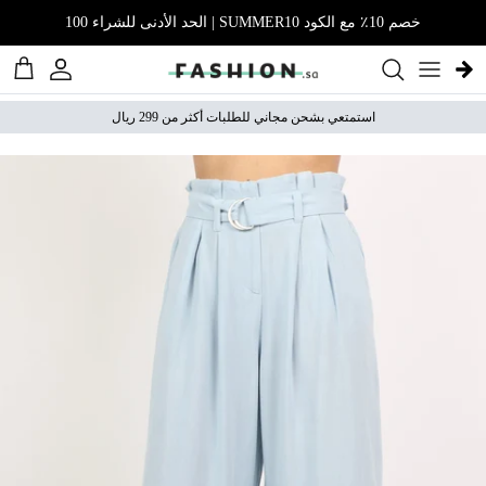
نتقل إلى المحتوى
خصم 10٪ مع الكود SUMMER10 | الحد الأدنى للشراء 100
الحساب
عربة 
استمتعي بشحن مجاني للطلبات أكثر من 299 ريال