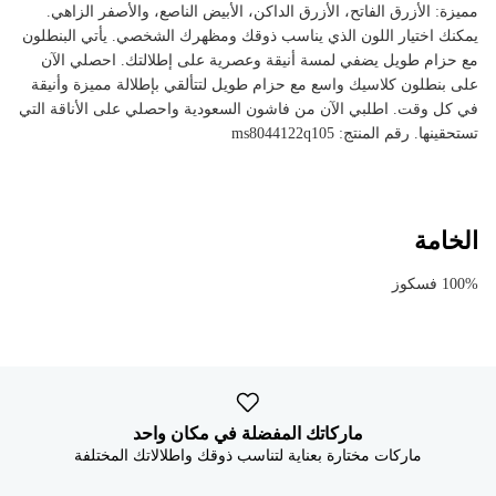


مميزة: الأزرق الفاتح، الأزرق الداكن، الأبيض الناصع، والأصفر الزاهي.
يمكنك اختيار اللون الذي يناسب ذوقك ومظهرك الشخصي. يأتي البنطلون
مع حزام طويل يضفي لمسة أنيقة وعصرية على إطلالتك. احصلي الآن
على بنطلون كلاسيك واسع مع حزام طويل لتتألقي بإطلالة مميزة وأنيقة
في كل وقت. اطلبي الآن من فاشون السعودية واحصلي على الأناقة التي
تستحقينها. رقم المنتج: ms8044122q105
الخامة
100% فسكوز
ماركاتك المفضلة في مكان واحد
ماركات مختارة بعناية لتناسب ذوقك واطلالاتك المختلفة