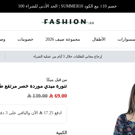
خصم 10٪ مع الكود SUMMER10 | الحد الأدنى للشراء 100
سسوارات
الأطفال
مجموعة صيف 2026
خصومات
وصل
إرجاع مجاني للطلبات خلال 3 أيام من عملية الشراء
ميكا
من قبل
تنورة ميدي موردة خصر مرتفع ط
139.00
69.00
ادفع
17.25
​ الآن والباقي على 3 دفعات بدون فوائد ولا رسوم مخفية
الكمية