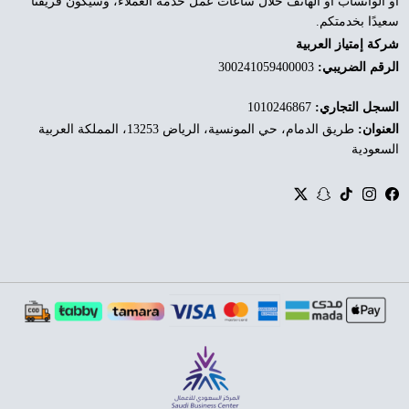
أو الواتساب أو الهاتف خلال ساعات عمل خدمة العملاء، وسيكون فريقنا
سعيدًا بخدمتكم.
شركة إمتياز العربية
الرقم الضريبي:
300241059400003
السجل التجاري:
1010246867
العنوان:
طريق الدمام، حي المونسية، الرياض 13253، المملكة العربية
السعودية
Twitter
Snapchat
TikTok
Instagram
Facebook