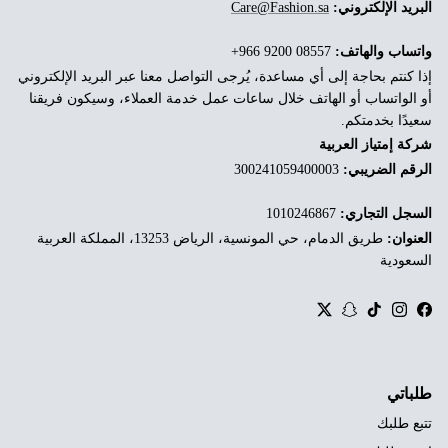
البريد الإلكتروني:
Care@Fashion.sa
واتساب والهاتف:
‎+966 9200 08557
إذا كنتم بحاجة إلى أي مساعدة، يُرجى التواصل معنا عبر البريد الإلكتروني
أو الواتساب أو الهاتف خلال ساعات عمل خدمة العملاء، وسيكون فريقنا
سعيدًا بخدمتكم.
شركة إمتياز العربية
الرقم الضريبي:
300241059400003
السجل التجاري:
1010246867
العنوان:
طريق الدمام، حي المونسية، الرياض 13253، المملكة العربية
السعودية
Twitter
Snapchat
TikTok
Instagram
Facebook
طلباتي
تتبع طلبك