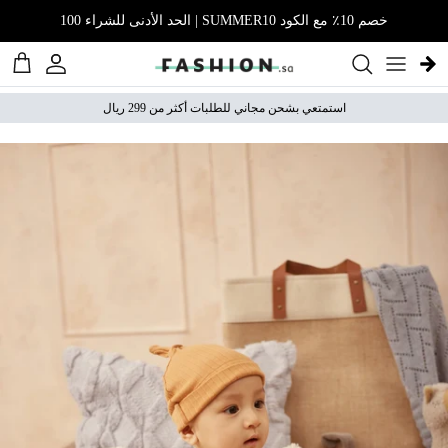
نتقل إلى المحتوى
خصم 10٪ مع الكود SUMMER10 | الحد الأدنى للشراء 100
الحساب
عربة 
استمتعي بشحن مجاني للطلبات أكثر من 299 ريال