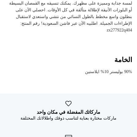


لمسة جذابة ومميزة على مظهرك. يمكنك تنسيقه مع القمصان البسيطة
أو البلوزات الأنيقة لإطلالة متألقة في كل الأوقات. احصلي الآن على
بنطلون واسع مخطط بالطول النسائي من نتشي واستعدي لاستقبال
الإطراءات الجميلة. اطلبيه الآن عبر فاشن السعودية! رقم المنتج:
zx277922q404
الخامة
90% بوليستر 10% ايلاستين
ماركاتك المفضلة في مكان واحد
ماركات مختارة بعناية لتناسب ذوقك واطلالاتك المختلفة