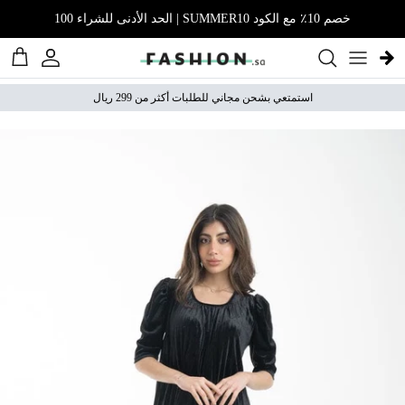
نتقل إلى المحتوى
خصم 10٪ مع الكود SUMMER10 | الحد الأدنى للشراء 100
الحساب
عربة 
استمتعي بشحن مجاني للطلبات أكثر من 299 ريال