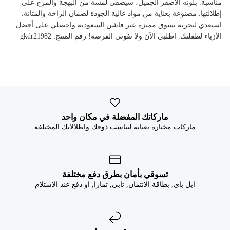


مناسبة. بلونه الأصفر الجميل، سيضفي لمسة من البهجة والمرح على
إطلالتها. مصنوعة بعناية من مواد عالية الجودة لضمان الراحة والمتانة.
استعدي لتجربة تسوق مميزة عبر فاشن السعودية واحصلي على أفضل
الأزياء لطفلتك. اطلبي الآن ولا تفوتي الفرصة! رقم المنتج: gkdr21982
ماركاتك المفضلة في مكان واحد
ماركات مختارة بعناية لتناسب ذوقك واطلالاتك المختلفة
تسوقي بأمان بطرق دفع مختلفة
ابل باي, بطاقة الائتمان, تابي, تمارا, او دفع عند الاستلام