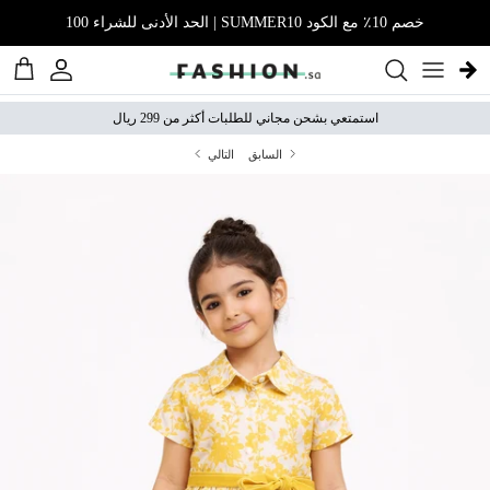
نتقل إلى المحتوى
خصم 10٪ مع الكود SUMMER10 | الحد الأدنى للشراء 100
الحساب
عربة 
استمتعي بشحن مجاني للطلبات أكثر من 299 ريال
السابق
التالي