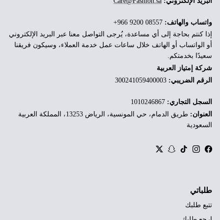
البريد الإلكتروني:
Care@Fashion.sa
واتساب والهاتف:
‎+966 9200 08557
إذا كنتم بحاجة إلى أي مساعدة، يُرجى التواصل معنا عبر البريد الإلكتروني
أو الواتساب أو الهاتف خلال ساعات عمل خدمة العملاء، وسيكون فريقنا
سعيدًا بخدمتكم.
شركة إمتياز العربية
الرقم الضريبي:
300241059400003
السجل التجاري:
1010246867
العنوان:
طريق الدمام، حي المونسية، الرياض 13253، المملكة العربية
السعودية
Twitter
Snapchat
TikTok
Instagram
Facebook
طلباتي
تتبع طلبك
ارجع طلبك