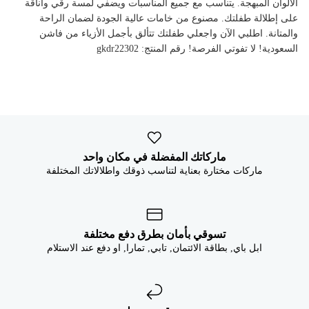


الألوان المبهجة. يتناسب مع جميع المناسبات ويضفي لمسة رقي وأناقة
على إطلالة طفلتك. مصنوع من خامات عالية الجودة لضمان الراحة
والمتانة. اطلبي الآن واجعلي طفلتك تتألق بأجمل الأزياء من فاشن
السعودية! لا تفوتي الفرصة! رقم المنتج: gkdr22302
ماركاتك المفضلة في مكان واحد
ماركات مختارة بعناية لتناسب ذوقك واطلالاتك المختلفة
تسوقي بأمان بطرق دفع مختلفة
ابل باي, بطاقة الائتمان, تابي, تمارا, او دفع عند الاستلام