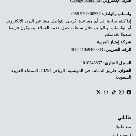
البريد الإلكتروني:
Care@Fashion.sa
واتساب والهاتف:
‎+966 9200 08557
إذا كنتم بحاجة إلى أي مساعدة، يُرجى التواصل معنا عبر البريد الإلكتروني
أو الواتساب أو الهاتف خلال ساعات عمل خدمة العملاء، وسيكون فريقنا
سعيدًا بخدمتكم.
شركة إمتياز العربية
الرقم الضريبي:
300241059400003
السجل التجاري:
1010246867
العنوان:
طريق الدمام، حي المونسية، الرياض 13253، المملكة العربية
السعودية
Twitter
Snapchat
TikTok
Instagram
Facebook
طلباتي
تتبع طلبك
ارجع طلبك