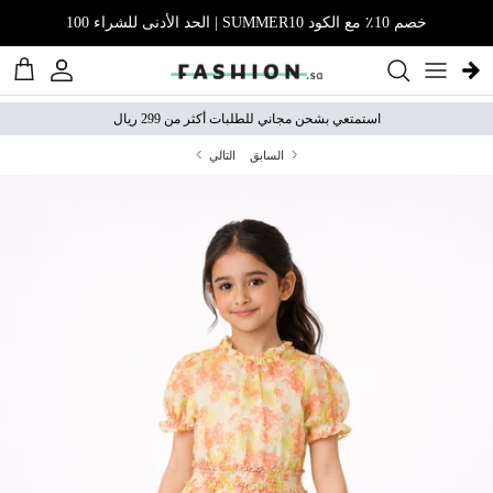
نتقل إلى المحتوى
خصم 10٪ مع الكود SUMMER10 | الحد الأدنى للشراء 100
الحساب
عربة 
استمتعي بشحن مجاني للطلبات أكثر من 299 ريال
السابق
التالي