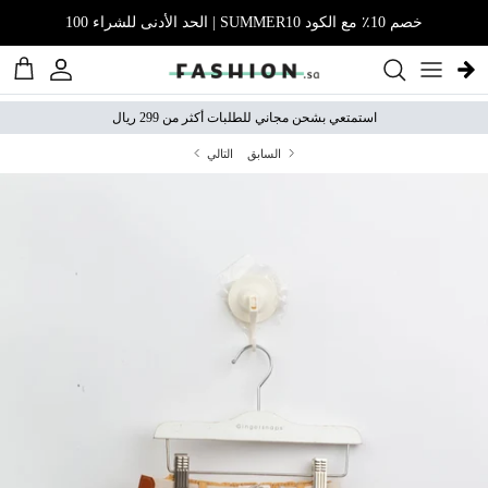
نتقل إلى المحتوى
خصم 10٪ مع الكود SUMMER10 | الحد الأدنى للشراء 100
الحساب
عربة 
استمتعي بشحن مجاني للطلبات أكثر من 299 ريال
السابق
التالي