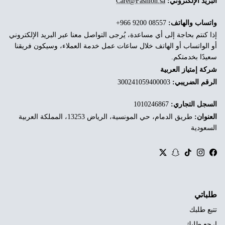
البريد الإلكتروني:
Care@Fashion.sa
واتساب والهاتف:
‎+966 9200 08557
إذا كنتم بحاجة إلى أي مساعدة، يُرجى التواصل معنا عبر البريد الإلكتروني
أو الواتساب أو الهاتف خلال ساعات عمل خدمة العملاء، وسيكون فريقنا
سعيدًا بخدمتكم.
شركة إمتياز العربية
الرقم الضريبي:
300241059400003
السجل التجاري:
1010246867
العنوان:
طريق الدمام، حي المونسية، الرياض 13253، المملكة العربية
السعودية
Twitter
Snapchat
TikTok
Instagram
Facebook
طلباتي
تتبع طلبك
ارجع طلبك