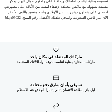


تصميمه بعناية ليناسب أطفالك ويحافظ على راحتهم طوال اليوم. يمكن
تنسيقه بسهولة مع ملابس مختلفة لإضفاء لمسة من الأناقة على مظهرهم.
احصلي على بنطلون جينجرسنابس الأولادي واسع وقصير باللون الأصفر
الآن عبر فاشن السعودية وامنحي طفلك الأفضل. رقم المنتج: bkpa05022
ماركاتك المفضلة في مكان واحد
ماركات مختارة بعناية لتناسب ذوقك واطلالاتك المختلفة
تسوقي بأمان بطرق دفع مختلفة
ابل باي, بطاقة الائتمان, تابي, تمارا, او دفع عند الاستلام