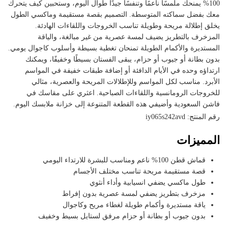
100% يمنحك ملمسًا ناعمًا وتنفسًا جيدًا طوال اليوم، وستحبين كيف يتحرك
معك بفضل سماكته المتوسطة. التصميم بقصة مستقيمة وماكسي الطول
يخلق إطلالة مريحة وطويلة تناسب الخروجات واللقاءات الهادئة.
المزخرف بالتطريز يضيف لمسة عصرية من غير مبالغة، والياقة
المستديرة والأكمام الطويلة تمنحان تغطية بسيطة وأسلوب كاجوال يومي.
بدون بطانة أو جيوب أو حزام، يبقى الفستان بسيطًا وخفيفًا، ويمكنك
ارتداؤه وحده في الأيام الدافئة أو إضافة طبقات خفيفة في المواسم
الأبرد. مناسب لكل المواسم وللإطلالات المريحة والعصرية، مثالي
للخروجات الرومانسية واللقاءات الصباحية. اعثري على مقاسك في
فاشن السعودية وأضيفي هذه القطعة المتنوعة إلى خزانة ملابسك اليوم.
رقم المنتج: iy065s242avd
المميزات
قماش قطن 100% ناعم ومناسب للبشرة للارتداء اليومي
قصة مستقيمة مريحة تناسب مختلف الأجسام
طول ماكسي يضفي انسيابية وأداء أنثوي
مزخرف بتطريز يضفي لمسة عصرية بدون إفراط
ياقة مستديرة وأكمام طويلة لغطاء مريح وكاجوال
بدون جيوب أو بطانة أو حزام مرفق لستايل بسيط وخفيف