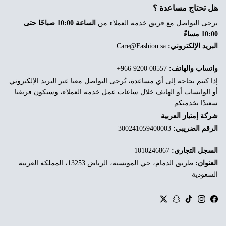
هل تحتاج مساعدة ؟
يرجى التواصل مع فريق خدمة العملاء من
الساعة 10:00 صباحًا حتى
10:00 مساءً
.
البريد الإلكتروني:
Care@Fashion.sa
واتساب والهاتف:
‎+966 9200 08557
إذا كنتم بحاجة إلى أي مساعدة، يُرجى التواصل معنا عبر البريد الإلكتروني
أو الواتساب أو الهاتف خلال ساعات عمل خدمة العملاء، وسيكون فريقنا
سعيدًا بخدمتكم.
شركة إمتياز العربية
الرقم الضريبي:
300241059400003
السجل التجاري:
1010246867
العنوان:
طريق الدمام، حي المونسية، الرياض 13253، المملكة العربية
السعودية
Twitter
Snapchat
TikTok
Instagram
Facebook