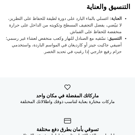


التنسيق والعناية
اغسلي بالماء البارد على دورة لطيفة للحفاظ على التطريز،
العناية:
لا تبيّضي، يفضل التجفيف المسطح وتكويته من الداخل على حرارة
منخفضة للحفاظ على القماش.
نسّقيه مع الصنادل للنهار وكعب منخفض لعشاء غير رسمي؛
التنسيق:
أضيفي جاكيت جينز أو كارديغان في المواسم الباردة، واستخدمي
حزام رفيع خارجي إذا رغبتِ في تحديد الخصر.
ماركاتك المفضلة في مكان واحد
ماركات مختارة بعناية لتناسب ذوقك واطلالاتك المختلفة
تسوقي بأمان بطرق دفع مختلفة