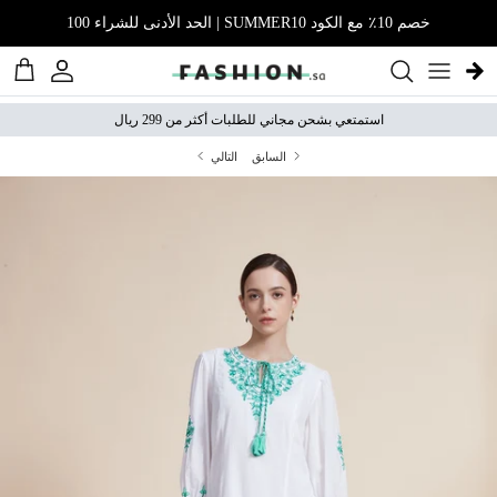
نتقل إلى المحتوى
خصم 10٪ مع الكود SUMMER10 | الحد الأدنى للشراء 100
الحساب
عربة 
استمتعي بشحن مجاني للطلبات أكثر من 299 ريال
السابق
التالي