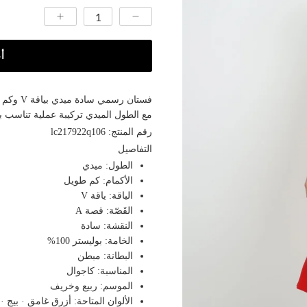
أ
فستان ر
مع الطول الميدي تركيبة عملية تناسب بي
رقم المنتج: lc217922q106
التفاصيل
الطول: ميدي
الأكمام: كم طويل
الياقة: ياقة V
القَصّة: قصة A
النقشة: سادة
الخامة: بوليستر 100%
البطانة: مبطن
المناسبة: كاجوال
الموسم: ربيع وخريف
الألوان المتاحة: أزرق غامق · بيج ·