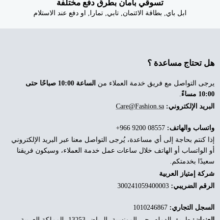
تسوقي بأمان بطرق دفع مختلفة
ابل باي, بطاقة الائتمان, تابي, تمارا, او دفع عند الاستلام
هل تحتاج مساعدة ؟
يرجى التواصل مع فريق خدمة العملاء من
الساعة 10:00 صباحًا حتى
10:00 مساءً
.
البريد الإلكتروني:
Care@Fashion.sa
واتساب والهاتف:
‎+966 9200 08557
إذا كنتم بحاجة إلى أي مساعدة، يُرجى التواصل معنا عبر البريد الإلكتروني
أو الواتساب أو الهاتف خلال ساعات عمل خدمة العملاء، وسيكون فريقنا
سعيدًا بخدمتكم.
شركة إمتياز العربية
الرقم الضريبي:
300241059400003
السجل التجاري:
1010246867
العنوان:
طريق الدمام، حي المونسية، الرياض 13253، المملكة العربية