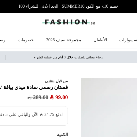
خصم 10٪ مع الكود SUMMER10 | الحد الأدنى للشراء 100
سسوارات
الأطفال
مجموعة صيف 2026
خصومات
وصل
إرجاع مجاني للطلبات خلال 3 أيام من عملية الشراء
نتشي
من قبل
فستان رسمي سادة ميدي بياقة V وبكم طويل
289.00
99.00
ادفع
24.75
​ الآن والباقي على 3 دفعات بدون فوائد ولا رسوم مخفية
الكمية