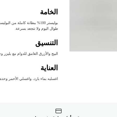


الخامة
. خامة عملية تحافظ على شكلها
طوال اليوم ولا تتجعد بسرعة.
التنسيق
اء كلاسيكي، والأحمر للمناسبات مع كعب.
العناية
لات الأولى، واكوِه على حرارة منخفضة.