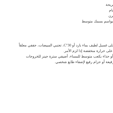
ام
رن
لمواسم بسمك متوسط
اغسلي الفستان بالغسالة على غسيل لطيف بماء بارد أو 30°C، تجنبي المبيضات، جففي معلقاً
على حرارة منخفضة إذا لزم الأمر.
 أو حذاء بكعب متوسط للمساء، أضيفي سترة جينز للخروجات
فيعة أو حزام رفيع لإضفاء طابع شخصي.