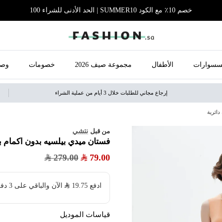
خصم 10٪ مع الكود SUMMER10 | الحد الأدنى للشراء 100
سسوارات
الأطفال
مجموعة صيف 2026
خصومات
وصل
إرجاع مجاني للطلبات خلال 3 أيام من عملية الشراء
دائرية
نتشي
من قبل
فستان ميدي بيلسيه بدون اكمام بي
279.00
79.00
ادفع
19.75
​ الآن والباقي على 3 دفعات بدون فوائد ولا رسوم مخفية
قياسات الموديل