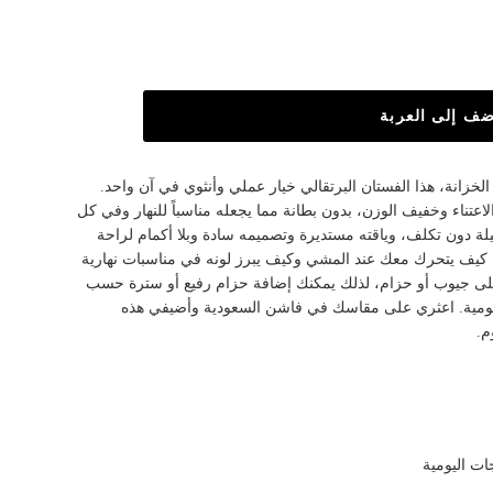
ضف إلى العربة
خزانة، هذا الفستان البرتقالي خيار عملي وأنثوي في آن واحد.
1% ليكون سهل الاعتناء وخفيف الوزن، بدون بطانة مما يجعله مناسباً للنهار وفي كل
نح حركة جميلة دون تكلف، وياقته مستديرة وتصميمه سادة وبلا أكمام لراحة
 كيف يتحرك معك عند المشي وكيف يبرز لونه في مناسبات نهارية
على جيوب أو حزام، لذلك يمكنك إضافة حزام رفيع أو سترة حسب
اليومية. اعثري على مقاسك في فاشن السعودية وأضيفي هذه
م.
ت اليومية