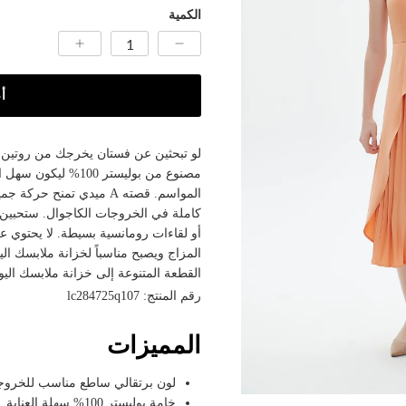
الكمية
أ
لو تبحثين عن فستان يخرجك من روتين ال
مصنوع من بوليستر 00
المواسم. قصته A ميدي تم
كاملة في الخروجات الكاجوال. ستحبين
أو لقاءات رومانسية بسيطة. لا يحتوي 
المزاج ويصبح مناسباً لخزانة ملابسك 
القطعة المتنوعة إلى خزانة ملابسك اليو
رقم المنتج: lc284725q107
المميزات
لون برتقالي ساطع مناسب للخروجا
خامة بوليستر 100% سهلة العناية