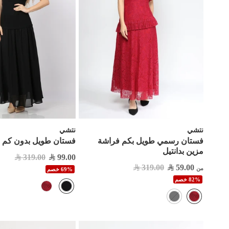
نتشي
نتشي
فستان رسمي طويل بكم فراشة
فستان طويل بدون كم ص
مزين بدانتيل
319.00
99.00
319.00
59.00
من
69% خصم
82% خصم