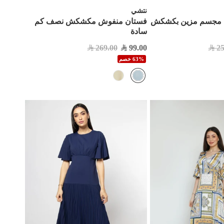
نتشي
 مجسم مزين بكشكش
فستان منفوش مكشكش نصف كم
سادة
269.00
99.00
25
63% خصم