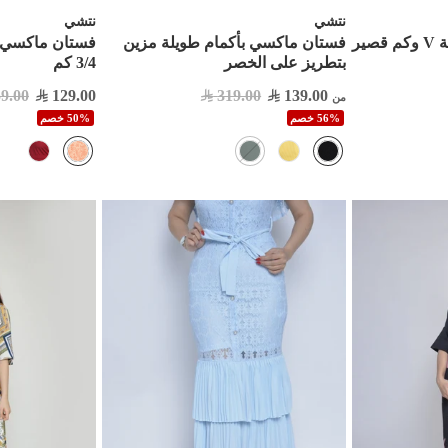


نتشي
نتشي
 مزين بكشكش
فستان ماكسي بأكمام طويلة مزين
فس
3/4 كم
بتطريز على الخصر
9.00
129.00
319.00
139.00
من
50% خصم
56% خصم