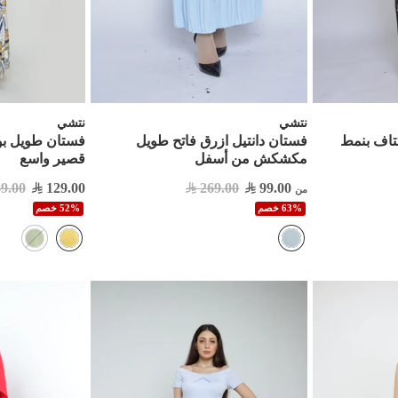
نتشي
نتشي
تاف بنمط
فستان دانتيل ازرق فاتح طويل
فستان طويل بو
مكشكش من أسفل
قصير واسع
9.00
129.00
269.00
99.00
من
63% خصم
52% خصم