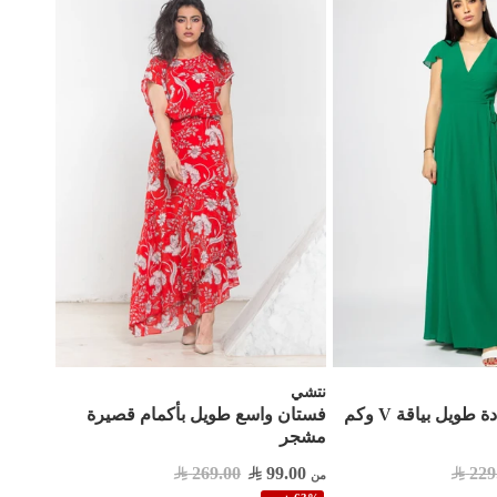
نتشي
فستان أنيق سادة طويل بياقة V وكم
فستان واسع طويل بأكمام قصيرة
مشجر
269.00
99.00
229
من