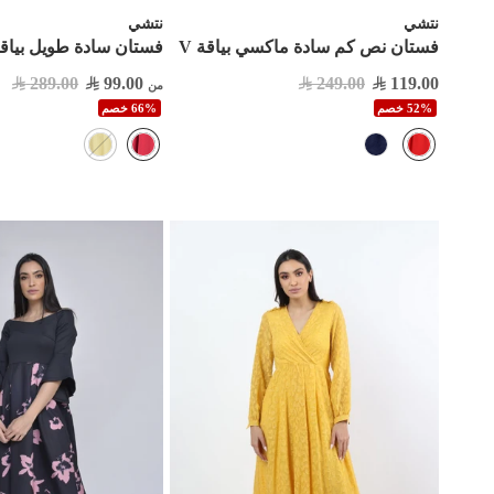
نتشي
نتشي
فستان نص كم سادة ماكسي بياقة V
فستان سادة طويل بياقة V وكم قص
289.00
99.00
249.00
119.00
من
52% خصم
66% خصم