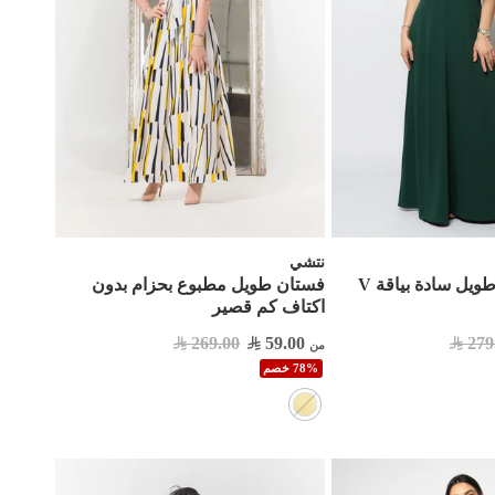
نتشي
فستان رسمي طويل سادة بياقة V
فستان طويل مطبوع بحزام بدون
اكتاف كم قصير
269.00
59.00
279
من
78% خصم