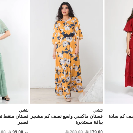
نتشي
نتشي
صف كم سادة
فستان ماكسي واسع نصف كم مشجر
فستان منقط نق
بياقة مستديرة
قصير
.00
99.00
289.00
139.00
من