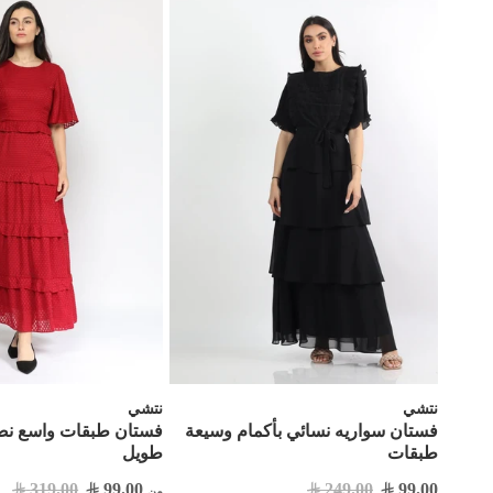
نتشي
نتشي
فستان سواريه نسائي بأكمام وسيعة
فستان طبقات واسع ن
طبقات
طويل
319.00
99.00
249.00
99.00
من