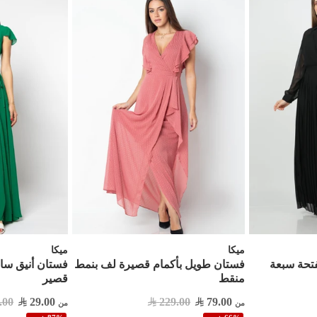
ميكا
ميكا
فتحة سبعة
فستان طويل بأكمام قصيرة لف بنمط
منقط
قصير
.00
29.00
229.00
79.00
من
من