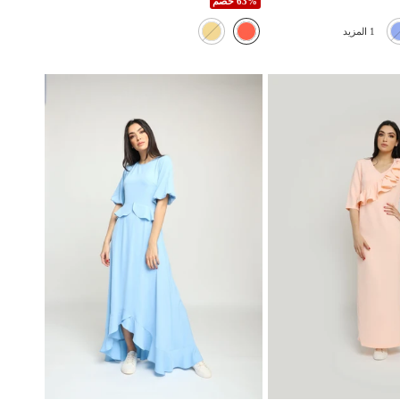
63% خصم
1 المزيد