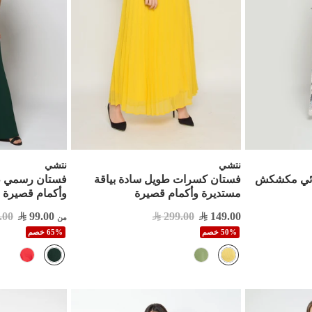
نتشي
نتشي
ائي مكشكش
فستان كسرات طويل سادة بياقة
مستديرة وأكمام قصيرة
وأكمام قصيرة
.00
99.00
299.00
149.00
من
50% خصم
65% خصم