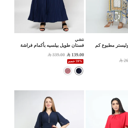
نتشي
ليستر مطبوع كم
فستان طويل بيلسيه بأكمام فراشة
339.00
139.00
26
59% خصم