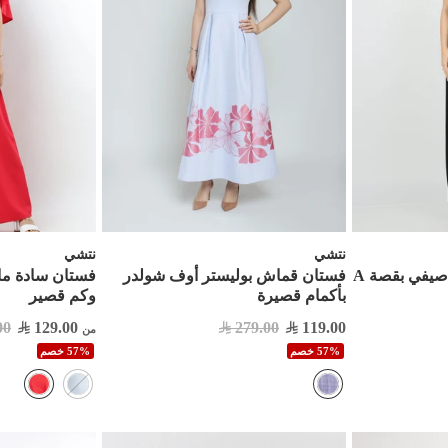
نتشي
نتشي
يفي بقصة A
فستان قماش بوليستر أوف شولدر
فستان سادة ما
بأكمام قصيرة
وكم قصير
00
129.00
279.00
119.00
من
57% خصم
57% خصم