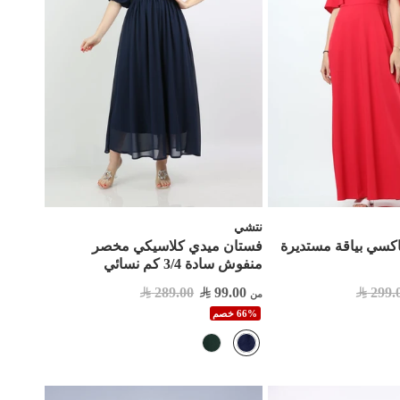
نتشي
كسي بياقة مستديرة
فستان ميدي كلاسيكي مخصر
منفوش سادة 3/4 كم نسائي
289.00
99.00
299.
من
66% خصم