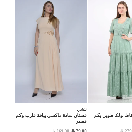
نتشي
اط بولكا طويل بكم
فستان سادة ماكسي بياقة قارب وكم
قصير
269.00
79.00
279