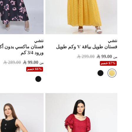
نتشي
نتشي
فستان طويل بياقة V وكم طويل
فستان ماكسي بدون أك
ورود 3/4 كم
299.00
99.00
من
289.00
99.00
من
67% خصم
66% خصم