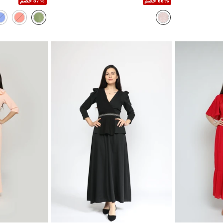
66% خصم
87% خصم