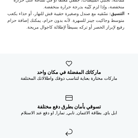


مماثلة، تجنّبي المبيضات، جففي معلّقاً أو في نشافة على حرارة
منخفضة، وإذا لزم كيّيه بدرجة حرارة منخفضة.
نسّقيه مع صندل وصغيرة حقيبة قش للنهار، أو حذاء بكعب
التنسيق:
متوسط وجاكيت جينز للسهرة. لأنه بدون حزام، يمكنك إضافة حزام
رفيع لإبراز الخصر أو تركه بسيطاً لإطلالة كاجوال مريحة.
ماركاتك المفضلة في مكان واحد
ماركات مختارة بعناية لتناسب ذوقك واطلالاتك المختلفة
تسوقي بأمان بطرق دفع مختلفة
ابل باي, بطاقة الائتمان, تابي, تمارا, او دفع عند الاستلام