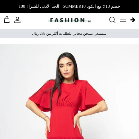
نتقل إلى المحتوى
خصم 10٪ مع الكود SUMMER10 | الحد الأدنى للشراء 100
الحساب
عربة 
استمتعي بشحن مجاني للطلبات أكثر من 299 ريال