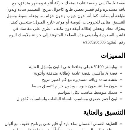
بقصة A ماكسي وبقصة عادية يمنحك حركة أنثوية ومظهر متدفق، مع
ياقة مستديرة وكم قصير يعطي طابع كاجوال مريح. التصميم سادة وبدون
طباعة أو بطانة، كما أنه بدون جيوب وبدون حزام، ما يجعله بسيط وسهل
التنسيق. مثالي للخروجات اليومية أو موعد خارج المنزل؛ ستحبين كيف
يتحرّك معك ويعطي إطلالة أنيقة دون تكلف. اعثري على مقاسك في
فاشن السعودية وأضيفي هذه القطعة المتنوعة إلى خزانة ملابسك اليوم.
رقم المنتج: wz58920q303
المميزات
بوليستر 100% عملي يحافظ على اللون ويُسهّل العناية
قصة A ماكسي بقصة عادية لإطلالة متدفقة وأنثوية
نقشة سادة وياقة مستديرة مع كم قصير مريح
بدون بطانة، بدون جيوب، وبدون حزام لتنسيق بسيط
سمك متوسط مناسب لكل المواسم
لون أحمر عصري ومناسب للنساء البالغات ولمناسبات كاجوال
التنسيق والعناية
العناية:
اغسلي الفستان بماء بارد أو فاتِر على برنامج خفيف مع ألوان