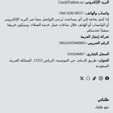
البريد الإلكتروني:
Care@Fashion.sa
واتساب والهاتف:
‎+966 9200 08557
إذا كنتم بحاجة إلى أي مساعدة، يُرجى التواصل معنا عبر البريد الإلكتروني
أو الواتساب أو الهاتف خلال ساعات عمل خدمة العملاء، وسيكون فريقنا
سعيدًا بخدمتكم.
شركة إمتياز العربية
الرقم الضريبي:
300241059400003
السجل التجاري:
1010246867
العنوان:
طريق الدمام، حي المونسية، الرياض 13253، المملكة العربية
السعودية
Twitter
Snapchat
TikTok
Instagram
Facebook
طلباتي
تتبع طلبك