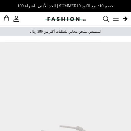
نتقل إلى المحتوى
خصم 10٪ مع الكود SUMMER10 | الحد الأدنى للشراء 100
الحساب
عربة 
استمتعي بشحن مجاني للطلبات أكثر من 299 ريال