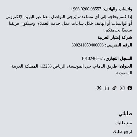
واتساب والهاتف:
‎+966 9200 08557
إذا كنتم بحاجة إلى أي مساعدة، يُرجى التواصل معنا عبر البريد الإلكتروني
أو الواتساب أو الهاتف خلال ساعات عمل خدمة العملاء، وسيكون فريقنا
سعيدًا بخدمتكم.
شركة إمتياز العربية
الرقم الضريبي:
300241059400003
السجل التجاري:
1010246867
العنوان:
طريق الدمام، حي المونسية، الرياض 13253، المملكة العربية
السعودية
Twitter
Snapchat
TikTok
Instagram
Facebook
طلباتي
تتبع طلبك
ارجع طلبك