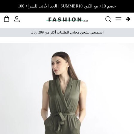
نتقل إلى المحتوى
خصم 10٪ مع الكود SUMMER10 | الحد الأدنى للشراء 100
الحساب
عربة 
استمتعي بشحن مجاني للطلبات أكثر من 299 ريال