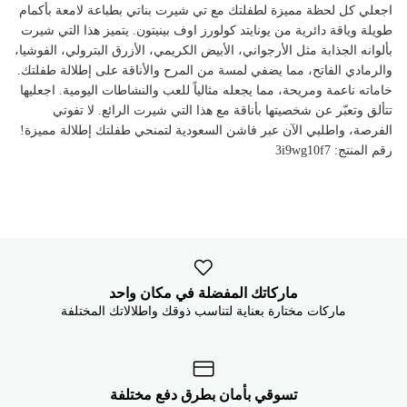
اجعلي كل لحظة مميزة لطفلتك مع تي شيرت بناتي بطباعة لامعة بأكمام
طويلة وياقة دائرية من يونايتد كولورز اوف بينيتون. يتميز هذا التي شيرت
بألوانه الجذابة مثل الأرجواني، الأبيض الكريمي، الأزرق البترولي، الفوشيا،
والرمادي الفاتح، مما يضفي لمسة من المرح والأناقة على إطلالة طفلتك.
خاماته ناعمة ومريحة، مما يجعله مثالياً للعب والنشاطات اليومية. اجعليها
تتألق وتعبّر عن شخصيتها بأناقة مع هذا التي شيرت الرائع. لا تفوتي
الفرصة، واطلبي الآن عبر فاشن السعودية لتمنحي طفلتك إطلالة مميزة!
رقم المنتج: 3i9wg10f7
ماركاتك المفضلة في مكان واحد
ماركات مختارة بعناية لتناسب ذوقك واطلالاتك المختلفة
تسوقي بأمان بطرق دفع مختلفة