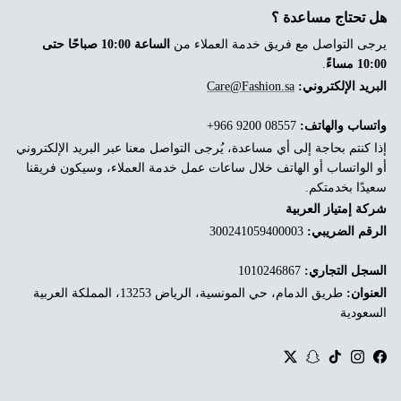
هل تحتاج مساعدة ؟
يرجى التواصل مع فريق خدمة العملاء من
الساعة 10:00 صباحًا حتى
10:00 مساءً
.
البريد الإلكتروني:
Care@Fashion.sa
واتساب والهاتف:
‎+966 9200 08557
إذا كنتم بحاجة إلى أي مساعدة، يُرجى التواصل معنا عبر البريد الإلكتروني
أو الواتساب أو الهاتف خلال ساعات عمل خدمة العملاء، وسيكون فريقنا
سعيدًا بخدمتكم.
شركة إمتياز العربية
الرقم الضريبي:
300241059400003
السجل التجاري:
1010246867
العنوان:
طريق الدمام، حي المونسية، الرياض 13253، المملكة العربية
السعودية
Twitter
Snapchat
TikTok
Instagram
Facebook