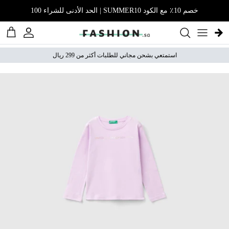
نتقل إلى المحتوى
خصم 10٪ مع الكود SUMMER10 | الحد الأدنى للشراء 100
الحساب
عربة 
استمتعي بشحن مجاني للطلبات أكثر من 299 ريال