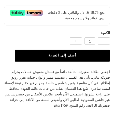
ادفع
18.75
​ الآن والباقي على 3 دفعات
بدون فوائد ولا رسوم مخفية
الكمية
أضف إلى العربة
اجعلي اطلالة صغيرتك متألقة دائماً مع فستان منقوش حمالات بحزام
فيونكة بناتي. يأتي هذا الفستان بتصميم مميز وألوان جذابة تعزز رونق
إطلالتها في كل مناسبة. يتميز بتفاصيل خاصة وحزام فيونكة رقيقة لإضفاء
لمسة ساحرة. صُنع هذا الفستان بعناية من خامات عالية الجودة لتحافظ
على راحة بشرتها. استمتعي الآن بأفخر ملابس الأطفال من جينجرسنابس
عبر فاشن السعودية. اطلبي الآن وأضيفي لمسة من الأناقة إلى خزانة
صغيرتك الرائعة. رقم المنتج: gkdr1759