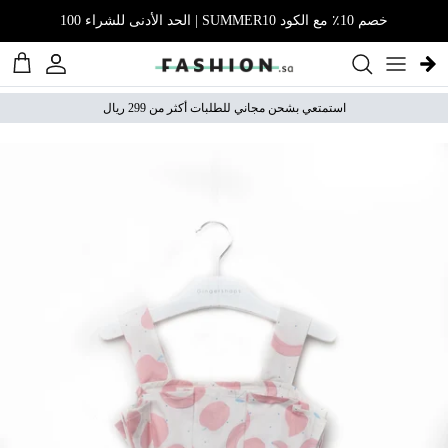
نتقل إلى المحتوى
خصم 10٪ مع الكود SUMMER10 | الحد الأدنى للشراء 100
الحساب
عربة 
استمتعي بشحن مجاني للطلبات أكثر من 299 ريال