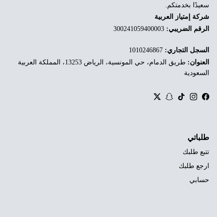
سعيدًا بخدمتكم.
شركة إمتياز العربية
الرقم الضريبي:
300241059400003
السجل التجاري:
1010246867
العنوان:
طريق الدمام، حي المونسية، الرياض 13253، المملكة العربية
السعودية
Twitter
Snapchat
TikTok
Instagram
Facebook
طلباتي
تتبع طلبك
ارجع طلبك
حسابي